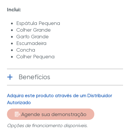
Inclui:
Espátula Pequena
Colher Grande
Garfo Grande
Escumadeira
Concha
Colher Pequena
Benefícios
Adquira este produto através de um Distribuidor
Aço Inoxidável
| Fabricados com
Autorizado
materiais da mais alta qualidade
Agende sua demonstração
Até 50 Anos de Garantia Limitada
| Te
acompanharão em muitas receitas
Opções de financiamento disponíveis.
deliciosas para compartilhar com quem