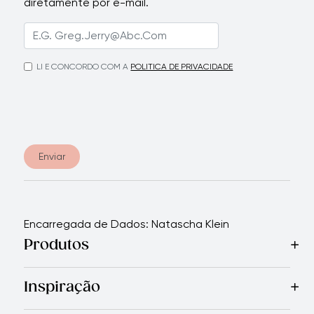
diretamente por e-mail.
LI E CONCORDO COM A
POLITICA DE PRIVACIDADE
Enviar
Encarregada de Dados: Natascha Klein
Produtos
Mais Vendidos
Cozinha
Facas
Talheres
Eletrodomésticos
Inspiração
Receitas
Blog
Revista Royal Prestige
Programa de indic