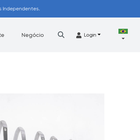
os Independentes.
te
Negócio
Login
Talheres
Acessórios
ograma de Upgrade