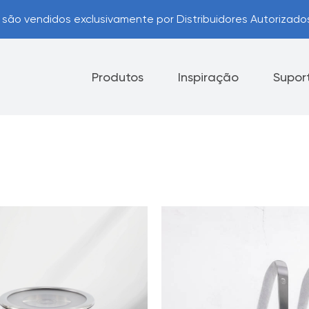
são vendidos exclusivamente por Distribuidores Autorizad
Produtos
Inspiração
Supor
Eletrodomésticos
Facas
Opções de Pagamento
Pr
Dicas úteis