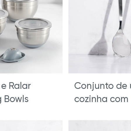
as
Blog
e a Hy Cite é uma referência
das diretas?
Royal Prestige
Panelas de Pressão Royal Pre
®
 e Ralar
Conjunto de u
g Bowls
cozinha com 