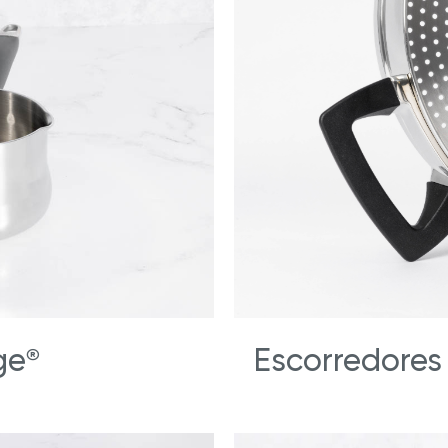
ge
Escorredores 
®