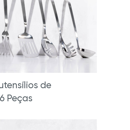
stige
Royal Prestige
Chocolatera
®
®
tensílios de
6 Peças