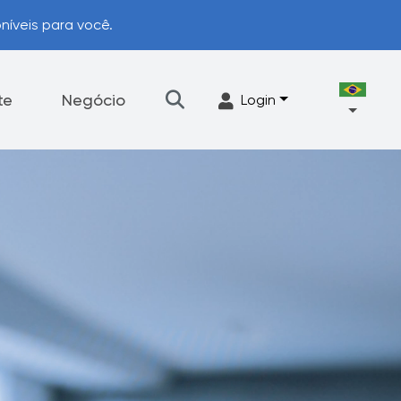
níveis para você.
te
Negócio
Login
Talheres
Acessórios
ograma de Upgrade