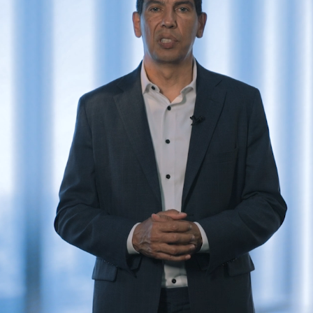
as
Blog
e a Hy Cite é uma referência
das diretas?
Royal Prestige
Panelas de Pressão Royal Pre
®