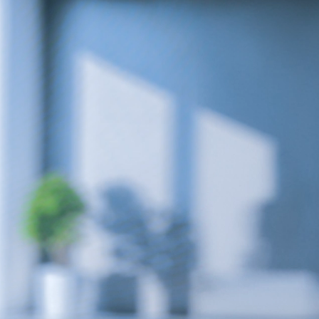
stige
Royal Prestige
Chocolatera
®
®