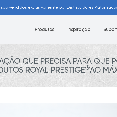
são vendidos exclusivamente por Distribuidores Autorizad
Produtos
Inspiração
Supor
AÇÃO QUE PRECISA PARA QUE P
Eletrodomésticos
Facas
®
DUTOS ROYAL PRESTIGE
AO MÁX
Opções de Pagamento
Pr
Dicas úteis