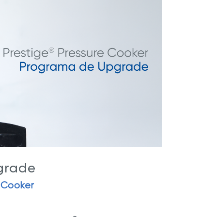
stige
Royal Prestige
Chocolatera
®
®
grade
 Cooker