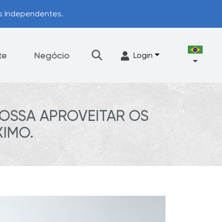
os Independentes.
te
Negócio
Login
OSSA APROVEITAR OS
Talheres
Acessórios
IMO.
ograma de Upgrade