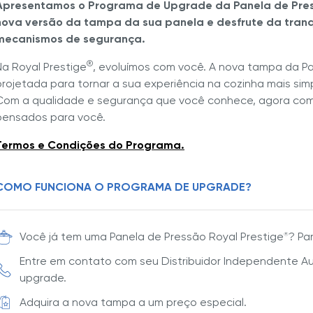
Apresentamos o Programa de Upgrade da Panela de Pres
nova versão da tampa da sua panela e desfrute da tranq
mecanismos de segurança.
®
Na Royal Prestige
, evoluímos com você. A nova tampa da Pa
projetada para tornar a sua experiência na cozinha mais simpl
Com a qualidade e segurança que você conhece, agora com 
pensados para você.
Termos e Condições do Programa.
COMO FUNCIONA O PROGRAMA DE UPGRADE?
Você já tem uma Panela de Pressão Royal Prestige
? Pa
®
Entre em contato com seu Distribuidor Independente Au
upgrade.
Adquira a nova tampa a um preço especial.