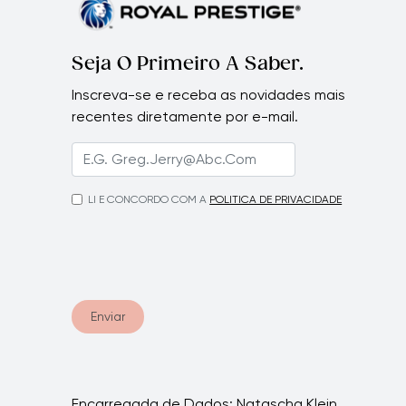
•
•
Seja O Primeiro A Saber.
Inscreva-se e receba as novidades mais
•
recentes diretamente por e-mail.
LI E CONCORDO COM A
POLITICA DE PRIVACIDADE
•
•
Enviar
Encarregada de Dados: Natascha Klein