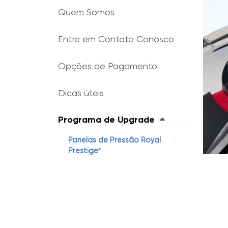
Receit
Quem Somos
Programa de indicação
Frigideiras Royal Prestige
5
®
Camadas
Por qu
Entre em Contato Conosco
Experiência Royal
em ven
Royal Prestige
Chocolatera
®
Linha 
Opções de Pagamento
Assadeira Oval Royal Prestige
®
Sistema de Cozinha Royal Prestige
®
Dicas úteis
Programa de Upgrade
Panelas de Pressão Royal
Prestige
®