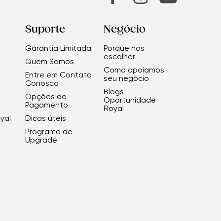
or Independente Autorizado.
za a sua experiência na cozinha. Possui
r (não se aplica a outros produtos).
 na parte inferior, projetada para
o
Suporte
Negócio
Garantia Limitada
Porque nos
escolher
a?
Quem Somos
Como apoiamos
Royal Prestige
Pressure Cooker vêm
Entre em Contato
®
seu negócio
Conosco
 como válvula, sistema de 3 braçadeiras
Blogs -
Opções de
 Consulte os termos da garantia limitada
Oportunidade
Pagamento
Royal
yal
Dicas úteis
Programa de
Upgrade
so em detalhes.
ssure Cooker?
Prestige
Pressure Cooker.
®