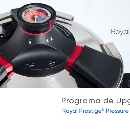
as
Blog
e a Hy Cite é uma referência
das diretas?
Royal Prestige
Panelas de Pressão Royal Pre
®
Programa de Up
Royal Prestige
Pressure
®