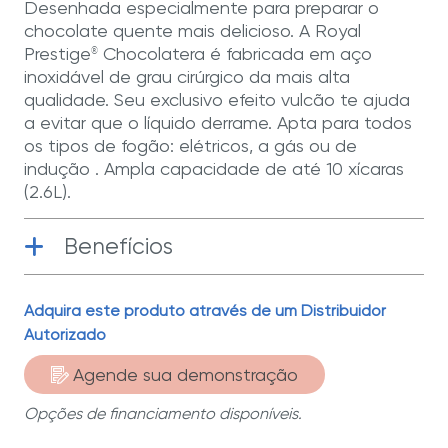
Desenhada especialmente para preparar o
chocolate quente mais delicioso. A Royal
Prestige
Chocolatera é fabricada em aço
®
inoxidável de grau cirúrgico da mais alta
qualidade. Seu exclusivo efeito vulcão te ajuda
a evitar que o líquido derrame. Apta para todos
os tipos de fogão: elétricos, a gás ou de
indução . Ampla capacidade de até 10 xícaras
(2.6L).
Benefícios
Aço Inoxidável de Grau Cirúrgico
|
Adquira este produto através de um Distribuidor
Fabricada com aço inoxidável de grau
Autorizado
cirúrgico T-304, o melhor para cozinhar.
Agende sua demonstração
Até 50 Anos de Garantia Limitada
| Te
acompanharão em muitas receitas
Opções de financiamento disponíveis.
deliciosas para compartilhar com quem
você ama