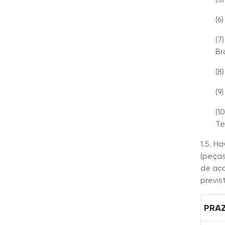
(6
(7
Bra
(8
(9
(1
Te
1.5. H
(peças
de aco
previs
PRA