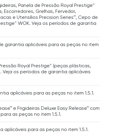
igideiras, Panela de Pressão Royal Prestige
®
ra, Escorredores, Grelhas, Fervedor,
acas e Utensílios Precision Series™, Cepo de
restige
WOK. Veja os períodos de garantia
®
de garantia aplicáveis para as peças no item
Pressão Royal Prestige
(peças plásticas,
®
). Veja os períodos de garantia aplicáveis
tia aplicáveis para as peças no item 1.5.1.
lease™ e Frigideiras Deluxe Easy Release™ com
para as peças no item 1.5.1.
a aplicáveis para as peças no item 1.5.1.