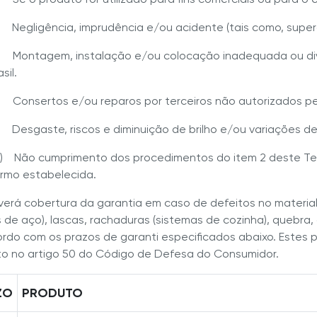
) Negligência, imprudência e/ou acidente (tais como, supe
) Montagem, instalação e/ou colocação inadequada ou di
sil.
) Consertos e/ou reparos por terceiros não autorizados pela
) Desgaste, riscos e diminuição de brilho e/ou variações d
0) Não cumprimento dos procedimentos do item 2 deste Ter
rmo estabelecida.
averá cobertura da garantia em caso de defeitos no material
 de aço), lascas, rachaduras (sistemas de cozinha), quebr
rdo com os prazos de garanti especificados abaixo. Estes pr
to no artigo 50 do Código de Defesa do Consumidor.
ZO
PRODUTO