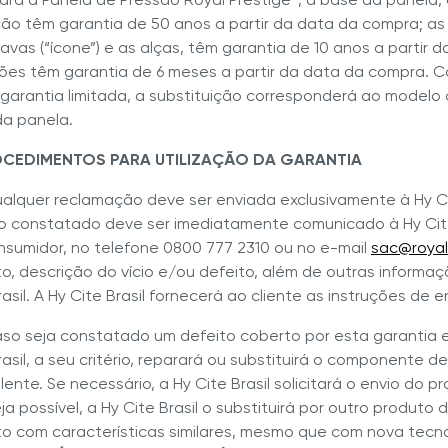
ão têm garantia de 50 anos a partir da data da compra; as 
ravas (“ícone”) e as alças, têm garantia de 10 anos a partir 
es têm garantia de 6 meses a partir da data da compra. Ca
garantia limitada, a substituição corresponderá ao modelo o
a panela.
OCEDIMENTOS PARA UTILIZAÇÃO DA GARANTIA
Qualquer reclamação deve ser enviada exclusivamente à Hy Ci
o constatado deve ser imediatamente comunicado à Hy Cite
sumidor, no telefone 0800 777 2310 ou no e-mail
sac@royal
o, descrição do vício e/ou defeito, além de outras informa
rasil. A Hy Cite Brasil fornecerá ao cliente as instruções de e
aso seja constatado um defeito coberto por esta garantia 
rasil, a seu critério, reparará ou substituirá o componente
lente. Se necessário, a Hy Cite Brasil solicitará o envio do
ja possível, a Hy Cite Brasil o substituirá por outro produt
o com características similares, mesmo que com nova tecn