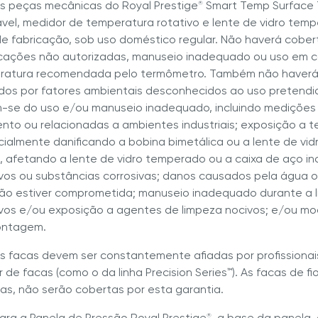
 As peças mecânicas do Royal Prestige
Smart Temp Surface T
®
ável, medidor de temperatura rotativo e lente de vidro tempe
e fabricação, sob uso doméstico regular. Não haverá cobert
cações não autorizadas, manuseio inadequado ou uso em c
ratura recomendada pelo termômetro. Também não haverá 
os por fatores ambientais desconhecidos ao uso pretendid
-se do uso e/ou manuseio inadequado, incluindo medições 
nto ou relacionadas a ambientes industriais; exposição a 
ialmente danificando a bobina bimetálica ou a lente de vid
 afetando a lente de vidro temperado ou a caixa de aço ino
vos ou substâncias corrosivas; danos causados pela água 
o estiver comprometida; manuseio inadequado durante a l
vos e/ou exposição a agentes de limpeza nocivos; e/ou mod
ntagem.
 As facas devem ser constantemente afiadas por profissionai
r de facas (como o da linha Precision Series™). As facas de f
as, não serão cobertas por esta garantia.
 Para a Panela de Pressão Royal Prestige
, a base da panela,
®