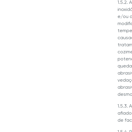
1.5.2.
inoxid
e/ou d
modifi
tempe
causad
tratam
cozime
potenc
queda,
abrasi
vedaçã
abrasi
desmo
1.5.3.
afiado
de fac
1.5.4.