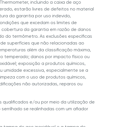
hermometer, incluindo a caixa de aço
rado, estarão livres de defeitos no material
ura da garantia por uso indevido,
ondições que excedam os limites de
cobertura da garantia em razão de danos
o do termômetro. As exclusões específicas
de superfícies que não relacionadas ao
temperaturas além da classificação máxima,
ro temperado; danos por impacto físico ou
xidável; exposição a produtos químicos,
ou umidade excessiva, especialmente se a
impeza com o uso de produtos químicos,
ificações não autorizadas, reparos ou
s qualificados e/ou por meio da utilização de
io serrilhado se realinhadas com um afiador
 a tampa de aço inoxidável e a tampa de