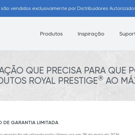
são vendidos exclusivamente por Distribuidores Autorizad
Produtos
Inspiração
Supor
AÇÃO QUE PRECISA PARA QUE P
Eletrodomésticos
Facas
®
UTOS ROYAL PRESTIGE
AO MÁ
Opções de Pagamento
Pr
Dicas úteis
 DE GARANTIA LIMITADA
cumento foi atualizado pela última vez em 28 de maio de 2026.