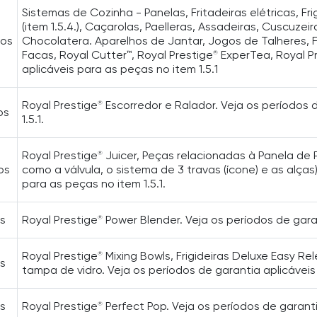
Sistemas de Cozinha - Panelas, Fritadeiras elétricas, Fr
(item 1.5.4.), Caçarolas, Paelleras, Assadeiras, Cuscuzei
nos
Chocolatera. Aparelhos de Jantar, Jogos de Talheres, F
Facas, Royal Cutter™, Royal Prestige
ExperTea, Royal P
®
aplicáveis para as peças no item 1.5.1
Royal Prestige
Escorredor e Ralador. Veja os períodos 
®
os
1.5.1.
Royal Prestige
Juicer, Peças relacionadas à Panela de 
®
os
como a válvula, o sistema de 3 travas (ícone) e as alças
para as peças no item 1.5.1.
s
Royal Prestige
Power Blender. Veja os períodos de garan
®
Royal Prestige
Mixing Bowls, Frigideiras Deluxe Easy Re
®
s
tampa de vidro. Veja os períodos de garantia aplicáveis 
s
Royal Prestige
Perfect Pop. Veja os períodos de garanti
®