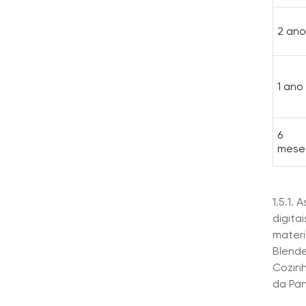
2 ano
1 ano
6
mese
1.5.1.
digita
materi
Blende
Cozinh
da Pan