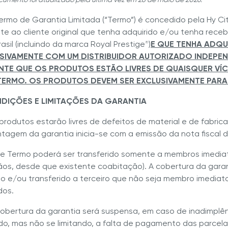
as
Blog
ermo de Garantia Limitada (“Termo”) é concedido pela Hy Cite 
e ao cliente original que tenha adquirido e/ou tenha rece
e a Hy Cite é uma referência
rasil (incluindo da marca Royal Prestige
)
E QUE TENHA ADQU
®
das diretas?
SIVAMENTE COM UM DISTRIBUIDOR AUTORIZADO INDEPEN
Royal Prestige
Panelas de Pressão Royal Pre
®
TE QUE OS PRODUTOS ESTÃO LIVRES DE QUAISQUER VÍ
TERMO. OS PRODUTOS DEVEM SER EXCLUSIVAMENTE PAR
NDIÇÕES E LIMITAÇÕES DA GARANTIA
s produtos estarão livres de defeitos de material e de fabri
tagem da garantia inicia-se com a emissão da nota fiscal 
ste Termo poderá ser transferido somente a membros imediatos 
ãos, desde que existente coabitação). A cobertura da gara
o e/ou transferido a terceiro que não seja membro imediato 
dos.
 cobertura da garantia será suspensa, em caso de inadimplê
ndo, mas não se limitando, a falta de pagamento das parcelas 