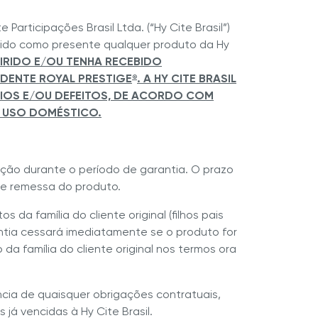
Participações Brasil Ltda. (“Hy Cite Brasil”)
bido como presente qualquer produto da Hy
IRIDO E/OU TENHA RECEBIDO
DENTE ROYAL PRESTIGE
. A HY CITE BRASIL
®
stige
Royal Prestige
Chocolatera
®
®
CIOS E/OU DEFEITOS, DE ACORDO COM
A USO DOMÉSTICO.
cação durante o período de garantia. O prazo
de remessa do produto.
da família do cliente original (filhos pais
ntia cessará imediatamente se o produto for
da família do cliente original nos termos ora
ncia de quaisquer obrigações contratuais,
já vencidas à Hy Cite Brasil.