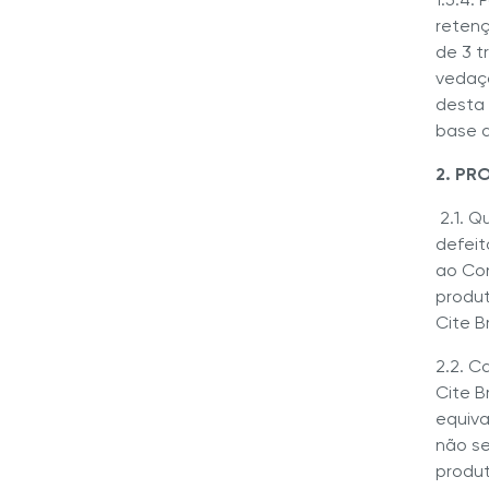
retenç
de 3 t
vedaçõ
desta 
base d
2. PR
2.1. 
defeit
ao Con
produt
Cite B
2.2. C
Cite B
equiva
não se
produt