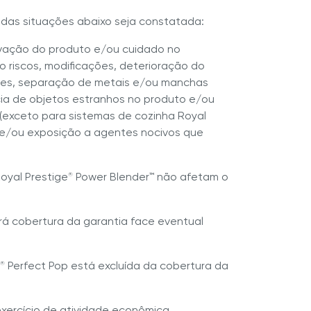
 das situações abaixo seja constatada:
rvação do produto e/ou cuidado no
 riscos, modificações, deterioração do
ções, separação de metais e/ou manchas
ncia de objetos estranhos no produto e/ou
 (exceto para sistemas de cozinha Royal
) e/ou exposição a agentes nocivos que
Royal Prestige
Power Blender™ não afetam o
®
rá cobertura da garantia face eventual
Perfect Pop está excluída da cobertura da
®
exercício de atividade econômica.