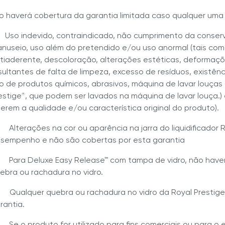
ão haverá cobertura da garantia limitada caso qualquer uma
) Uso indevido, contraindicado, não cumprimento da conse
nuseio, uso além do pretendido e/ou uso anormal (tais como
tiaderente, descoloração, alterações estéticas, deforma
sultantes de falta de limpeza, excesso de resíduos, existê
o de produtos químicos, abrasivos, máquina de lavar louças
estige
, que podem ser lavados na máquina de lavar louça.
®
terem a qualidade e/ou característica original do produto).
) Alterações na cor ou aparência na jarra do liquidificador 
sempenho e não são cobertas por esta garantia
) Para Deluxe Easy Release™ com tampa de vidro, não have
ebra ou rachadura no vidro.
) Qualquer quebra ou rachadura no vidro da Royal Prestige
rantia.
) Se o produto for utilizado para fins comerciais ou para o 