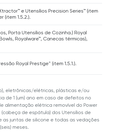
ractor™ e Utensílios Precision Series™ (item
item 1.5.2.).
os, Porta Utensílios de Cozinha.) Royal
Bowls, Royalware™, Canecas térmicas),
ressão Royal Prestige
(item 1.5.1.).
®
co), eletrônicas/elétricas, plásticas e/ou
tia de 1 (um) ano em caso de defeitos no
e alimentação elétrica removível do Power
 (cabeça de espátula) dos Utensílios de
 e as juntas de silicone e todas as vedações
(seis) meses.