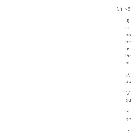
1.4. N
(1
ma
an
re
us
Pr
al
(2
de
(3
qu
(4
ga
(5