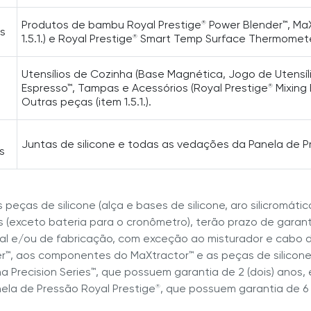
Produtos de bambu Royal Prestige
Power Blender™, MaXt
®
s
1.5.1.) e Royal Prestige
Smart Temp Surface Thermometer (
®
Utensílios de Cozinha (Base Magnética, Jogo de Utensíli
Espresso™, Tampas e Acessórios (Royal Prestige
Mixing 
®
Outras peças (item 1.5.1.).
Juntas de silicone e todas as vedações da Panela de P
s
 As peças de silicone (alça e bases de silicone, aro silicromáti
is (exceto bateria para o cronômetro), terão prazo de garan
al e/ou de fabricação, com exceção ao misturador e cabo d
r™, aos componentes do MaXtractor™ e as peças de silicone
a Precision Series™, que possuem garantia de 2 (dois) anos,
ela de Pressão Royal Prestige
, que possuem garantia de 6 
®