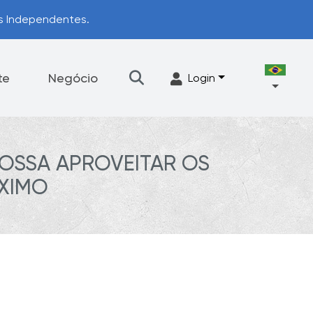
os Independentes.
te
Negócio
Login
OSSA APROVEITAR OS
Talheres
Acessórios
XIMO
ograma de Upgrade