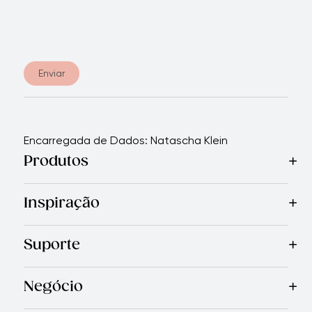
Enviar
Encarregada de Dados: Natascha Klein
Produtos
Mais Vendidos
Cozinha
Facas
Talheres
Eletrodomésticos
Inspiração
Receitas
Blog
Revista Royal Prestige
Programa de indic
Suporte
Garantia Limitada
Quem Somos
Entre em Contato Con
Negócio