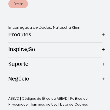
Enviar
Encarregada de Dados: Natascha Klein
Produtos
Mais Vendidos
Cozinha
Facas
Talheres
Eletrodomésticos
Inspiração
Receitas
Blog
Revista Royal Prestige
Programa de indic
Suporte
Garantia Limitada
Quem Somos
Entre em Contato Con
Negócio
Porque nos escolher
Como apoiamos seu negócio
Blogs
|
|
ABEVD
Códigos de Ética da ABEVD
Política de
|
|
Privacidade
Terminos de Uso
Lista de Cookies