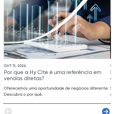
OUT 11, 2024
OU
Por que a Hy Cite é uma referência em
R
vendas diretas?
e
Oferecemos uma oportunidade de negócios diferente.
S
Descubra o por quê.
a