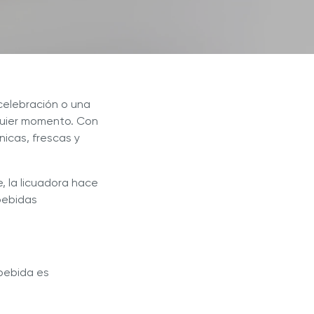
celebración o una
lquier momento. Con
icas, frescas y
, la licuadora hace
bebidas
 bebida es