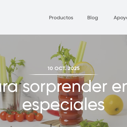
Productos
Blog
Apoy
cos
10 OCT. 2025
Política de Cancelación y Devolución
Fr
ra sorprender e
Opciones de Pago
Co
especiales