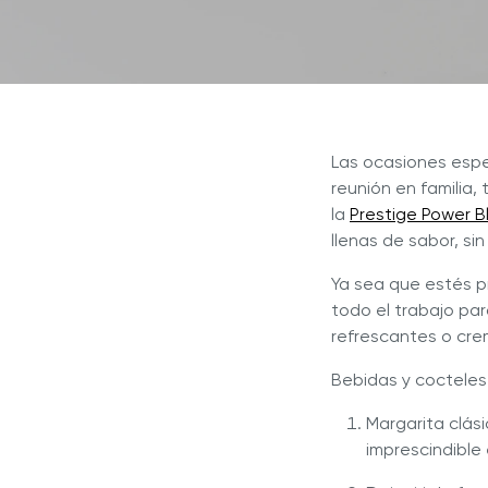
Presti
Las ocasiones espe
reunión en familia
la
Prestige Power B
llenas de sabor, si
Ya sea que estés pr
todo el trabajo pa
refrescantes o cre
Bebidas y cocteles
Margarita clás
imprescindible 