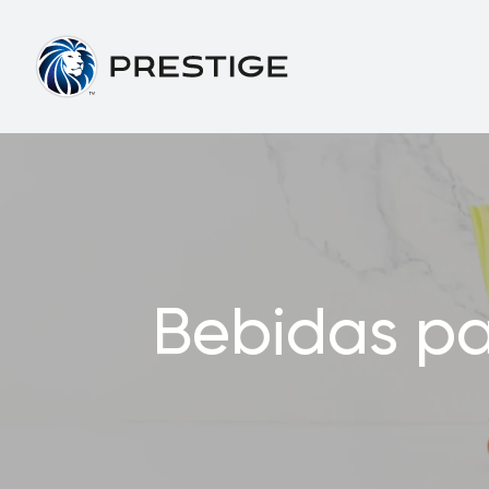
Electrodomésti
APOYO
Quienes Somos
Bebidas pa
Prestige Fresh Max
Garantía Prestige Ecuador
Prestige Power Blender Max