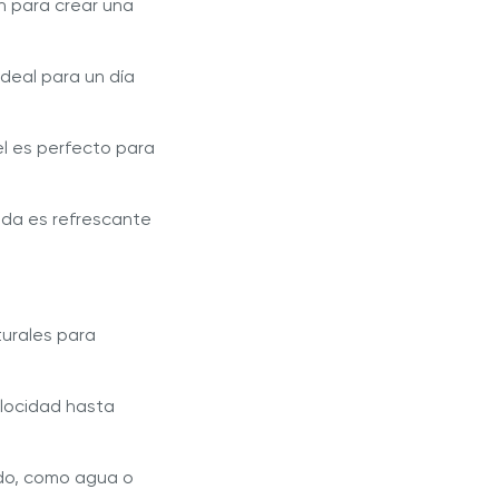
an para crear una
ideal para un día
el es perfecto para
ida es refrescante
turales para
elocidad hasta
uido, como agua o