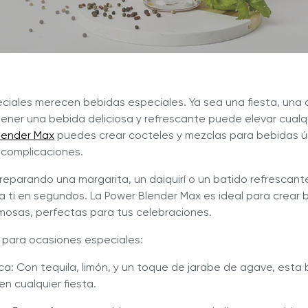
ge Power Blender Max
Prestige Fresh Max
ciales merecen bebidas especiales. Ya sea una fiesta, una 
, tener una bebida deliciosa y refrescante puede elevar cua
lender Max
puedes crear cocteles y mezclas para bebidas ún
n complicaciones.
eparando una margarita, un daiquirí o un batido refrescante
ra ti en segundos. La Power Blender Max es ideal para crear 
mosas, perfectas para tus celebraciones.
 para ocasiones especiales:
ica: Con tequila, limón, y un toque de jarabe de agave, esta
en cualquier fiesta.