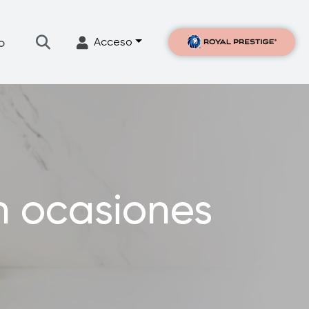
o
Acceso
Filtración
escaFlow Apoyo
n ocasiones
ntáctanos