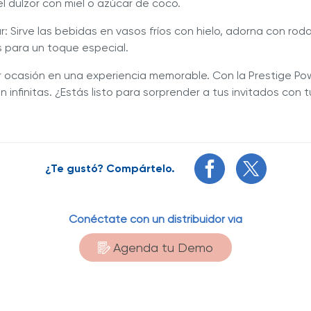
 el dulzor con miel o azúcar de coco.
tar: Sirve las bebidas en vasos fríos con hielo, adorna con rod
s para un toque especial.
r ocasión en una experiencia memorable. Con la Prestige Po
on infinitas. ¿Estás listo para sorprender a tus invitados con
¿Te gustó? Compártelo.
Conéctate con un distribuidor vía
Agenda tu Demo