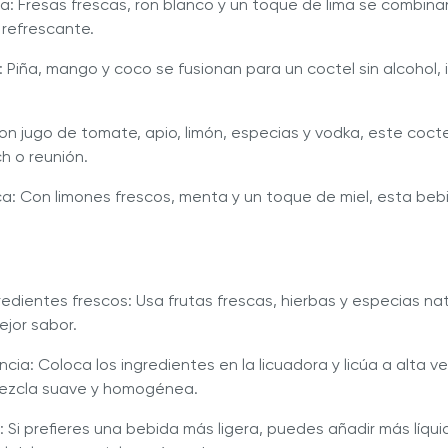
esa: Fresas frescas, ron blanco y un toque de lima se combin
 refrescante.
: Piña, mango y coco se fusionan para un coctel sin alcohol, 
on jugo de tomate, apio, limón, especias y vodka, este coct
ch o reunión.
a: Con limones frescos, menta y un toque de miel, esta beb
redientes frescos: Usa frutas frescas, hierbas y especias na
ejor sabor.
cia: Coloca los ingredientes en la licuadora y licúa a alta v
ezcla suave y homogénea.
o: Si prefieres una bebida más ligera, puedes añadir más líq