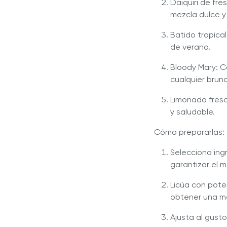
Daiquiri de fr
mezcla dulce y
Batido tropical
de verano.
Bloody Mary: C
cualquier brun
Limonada fresc
y saludable.
Cómo prepararlas:
Selecciona ing
garantizar el m
Licúa con poten
obtener una m
Ajusta al gust