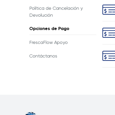
Política de Cancelación y
Devolución
Opciones de Pago
BANCO
LTDA
,
parte 
FrescaFlow Apoyo
SMS, 
Contáctanos
CITE 
o 25),
identif
Desde 
siguie
(Visa 
Facili
Correo
Línea