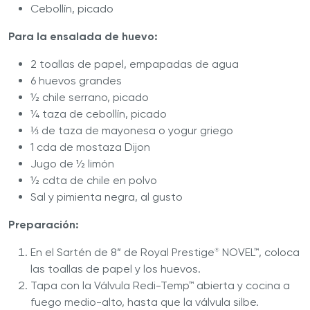
Cebollín, picado
Para la ensalada de huevo:
2 toallas de papel, empapadas de agua
6 huevos grandes
½ chile serrano, picado
¼ taza de cebollín, picado
⅓ de taza de mayonesa o yogur griego
1 cda de mostaza Dijon
Jugo de ½ limón
½ cdta de chile en polvo
Sal y pimienta negra, al gusto
Preparación:
En el Sartén de 8” de Royal Prestige
NOVEL™, coloca
®
las toallas de papel y los huevos.
Tapa con la Válvula Redi-Temp™ abierta y cocina a
fuego medio-alto, hasta que la válvula silbe.