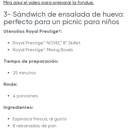
Mira aquí el video para preparar la fondue.
3- Sándwich de ensalada de huevo:
perfecto para un picnic para niños
Utensilios Royal Prestige
:
®
Royal Prestige
NOVEL™ 8" Skillet
®
Royal Prestige
Mixing Bowls
®
Tiempo de preparación:
25 minutos
Rinde:
4 porciones
Ingredientes:
Espinaca fresca, al gusto
8 rebanadas de pan