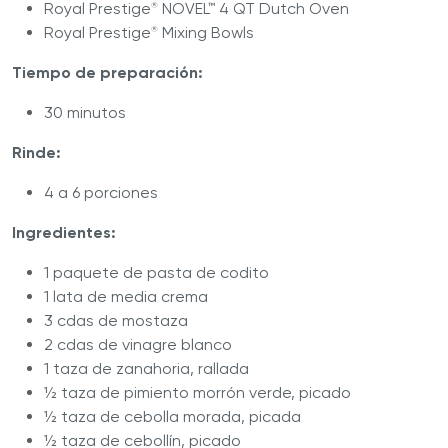
Royal Prestige
NOVEL™ 4 QT Dutch Oven
®
Royal Prestige
Mixing Bowls
®
Tiempo de preparación:
30 minutos
Rinde:
4 a 6 porciones
Ingredientes:
1 paquete de pasta de codito
1 lata de media crema
3 cdas de mostaza
2 cdas de vinagre blanco
1 taza de zanahoria, rallada
½ taza de pimiento morrón verde, picado
½ taza de cebolla morada, picada
½ taza de cebollín, picado