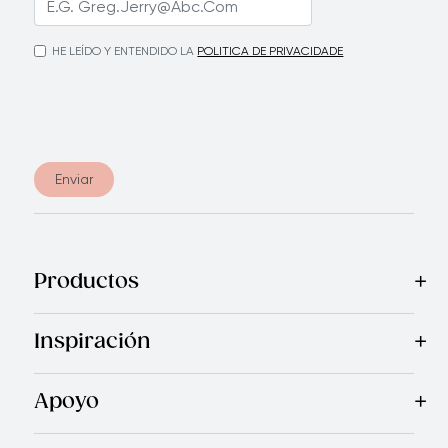
HE LEÍDO Y ENTENDIDO LA
POLITICA DE PRIVACIDADE
Enviar
Productos
Mas Vendidos
Cocina
Cuchillos
Vajillas
Electrodomésticos
Inspiración
Recetas
Blog
Royal TV
Revista Royal Prestige
Programa d
Apoyo
Contáctanos
Quienes Somos
Garantía Royal Prestige
P
®