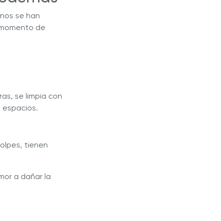
unos se han
l momento de
as, se limpia con
s espacios.
golpes, tienen
emor a dañar la