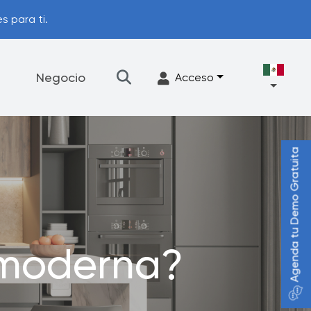
s para ti.
Negocio
Acceso
Agenda tu Demo Gratuita
Filtración
Accesorios
Programa de actualización
 moderna?