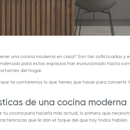
ate con Nuestros Blogs
Explora Nuestras Deliciosas
Recetas
ué Hy Cite es una empresa
n la venta directa?
®
a de Cocina NOVEL™
Royal Prestige
Power Blende
ner una cocina moderna en casa? Son tan sofisticadas y e
endencias para estos espacios han evolucionado hasta conv
portantes del hogar.
orque te contaremos lo que tienes que hacer para convertir 
sticas de una cocina moderna
ar tu cocina para hacerla más actual, lo primero que necesi
racterísticas que le dan el toque del que hoy todos hablan.