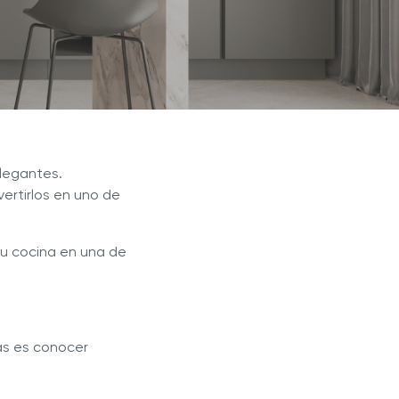
r Max
Extractor de Jugos Royal Prestige
®
legantes.
ertirlos en uno de
tu cocina en una de
tas es conocer