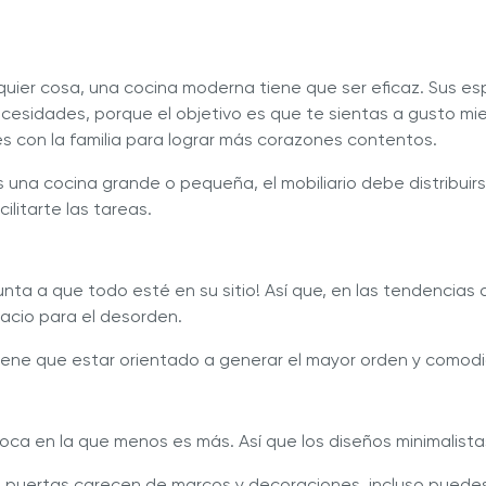
quier cosa, una cocina moderna tiene que ser eficaz. Sus e
cesidades, porque el objetivo es que te sientas a gusto mi
es con la familia para lograr más corazones contentos.
s una cocina grande o pequeña, el mobiliario debe distribui
ilitarte las tareas.
nta a que todo esté en su sitio! Así que, en las tendencias
acio para el desorden.
 tiene que estar orientado a generar el mayor orden y comod
ca en la que menos es más. Así que los diseños minimalista
as puertas carecen de marcos y decoraciones, incluso puedes