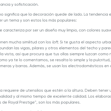
ancia y sofisticación.
o significa que la decoración quede de lado. La tendencia e
r un tema y son estos los más populares:
 caracteriza por ser un diseño muy limpio, con colores suave
ienen mucha similitud con los
loft
. Si te gusta el aspecto urba
Abundan las vigas, pilares y otros elementos del techo y par
a la vista, así que procura que tus ollas siempre luzcan como
omo ya te lo comentamos, se resalta lo simple y la pulcritud,
meras y barras. Además, se usan los electrodomésticos en c
 requiere de utensilios que estén a la altura. Deben tener 
nalidad y al mismo tiempo de excelente calidad. Los elabor
s de Royal Prestige
, son los más populares.
®