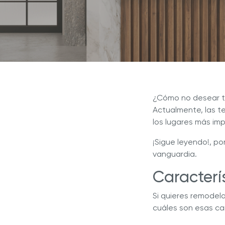
Inspir
Revista Royal Prestige
Royal Prestige
Deluxe Easy Release
®
¿Por q
Royal Prestige
Pressure Cooker
®
Programa de Referidos
líder e
Royal Prestige
Juicer
Sistem
®
Experiencia Royal
¿Cómo no desear te
Actualmente, las t
los lugares más im
¡Sigue leyendo!, p
vanguardia.
Caracterí
Si quieres remodel
cuáles son esas ca