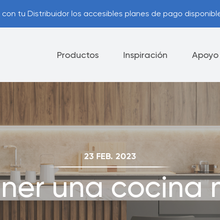
con tu Distribuidor los accesibles planes de pago disponible
Productos
Inspiración
Apoyo
lectrodomésticos
Cuchillos
Vajilla
ía Royal Prestige
Opciones de Pago
®
23 FEB. 2023
ner una cocina
ca de Cancelación
Consejos Útiles