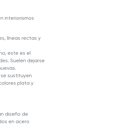
n interiorismos
s, líneas rectas y
no, este es el
edes. Suelen dejarse
 nuevas.
 se sustituyen
olores plata y
un diseño de
ados en acero