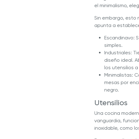
el minimalismo, eleg
Sin embargo, esto n
apunta a establece
Escandinavo: Se
simples.
Industriales: T
diseño ideal. 
los utensilios 
Minimalistas: C
mesas por enci
negro.
Utensilios
Una cocina moderna
vanguardia, funcio
inoxidable, como lo