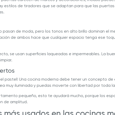
Hay estilos de tiradores que se adaptan para que las puerta
as.
o pasan de moda, pero los tonos en alto brillo dominan el m
ación de ambos hace que cualquier espacio tenga ese toqu
fecto, se usan superficies laqueadas e impermeables. La bue
impiar.
ertos
 del pastel! Una cocina moderna debe tener un concepto de 
vea muy iluminada y puedas moverte con libertad por toda l
artamento pequeño, esto te ayudará mucho, porque los espa
n de amplitud.
s más usados en las cocinas 