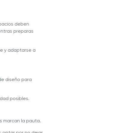
spacios deben
entras preparas
rse y adaptarse a
 de diseño para
idad posibles.
s marcan la pauta.
 optar por no dejar