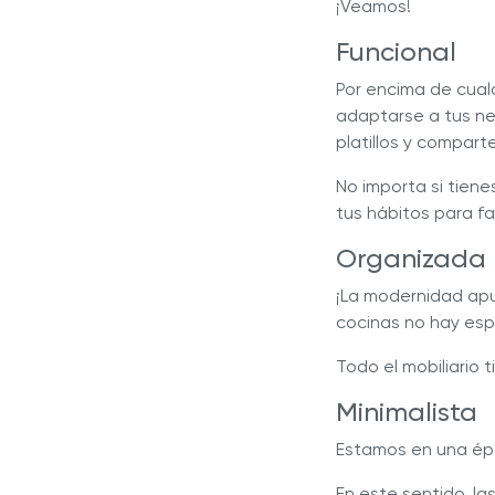
¡Veamos!
Funcional
Por encima de cual
adaptarse a tus ne
platillos y compart
No importa si tiene
tus hábitos para fac
Organizada
¡La modernidad apu
cocinas no hay esp
Todo el mobiliario
Minimalista
Estamos en una épo
En este sentido, l