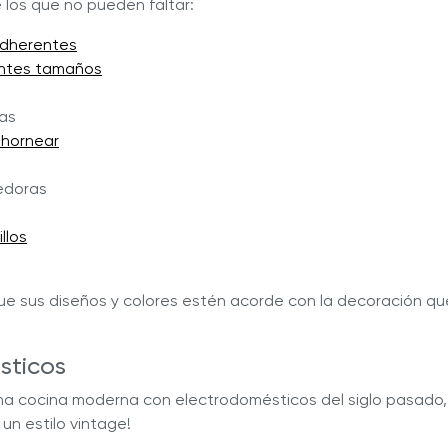
e los que no pueden faltar:
adherentes
entes tamaños
as
 hornear
edoras
llos
ue sus diseños y colores estén acorde con la decoración qu
sticos
a cocina moderna con electrodomésticos del siglo pasado, 
un estilo vintage!