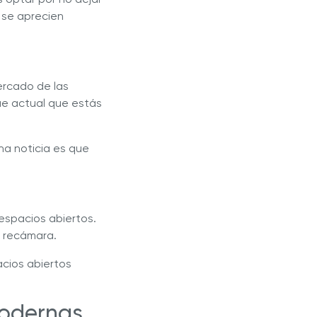
s se aprecien
ercado de las
e actual que estás
na noticia es que
espacios abiertos.
a recámara.
cios abiertos
modernas