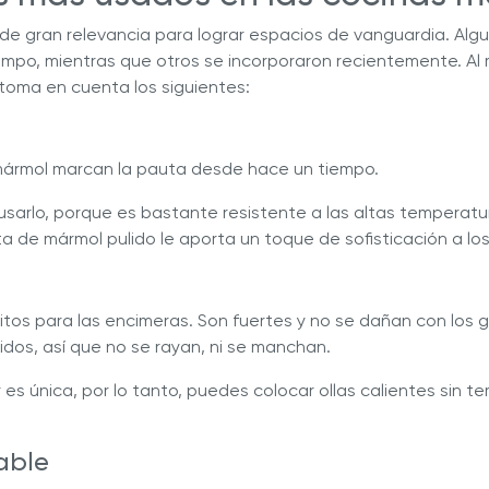
 de gran relevancia para lograr espacios de vanguardia. Alg
empo, mientras que otros se incorporaron recientemente. A
 toma en cuenta los siguientes:
mármol marcan la pauta desde hace un tiempo.
sarlo, porque es bastante resistente a las altas temperatur
rata de mármol pulido le aporta un toque de sofisticación a lo
ritos para las encimeras. Son fuertes y no se dañan con los 
cidos, así que no se rayan, ni se manchan.
 es única, por lo tanto, puedes colocar ollas calientes sin t
able