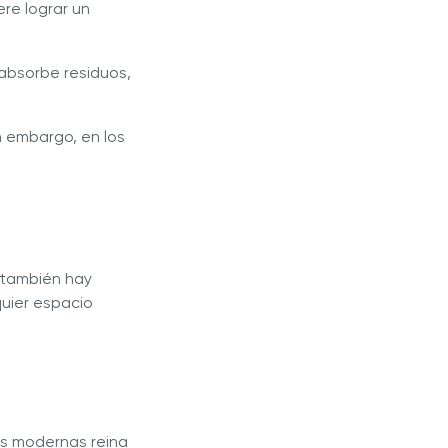
re lograr un
 absorbe residuos,
in embargo, en los
, también hay
quier espacio
as modernas reina