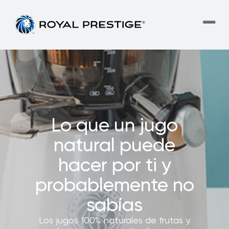
Lo que un jugo
natural puede
hacer por ti y
probablemente no
sabías
Los jugos 100% naturales de frutas y