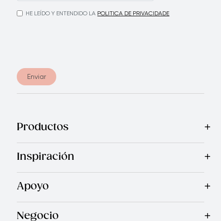
HE LEÍDO Y ENTENDIDO LA
POLITICA DE PRIVACIDADE
Enviar
Productos
Mas Vendidos
Cocina
Cuchillos
Vajillas
Electrodomésticos
Inspiración
Recetas
Blog
Royal TV
Revista Royal Prestige
Programa d
Apoyo
Contáctanos
Quienes Somos
Garantía Royal Prestige
P
®
Negocio