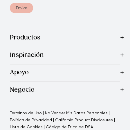
Enviar
Productos
Mas Vendidos
Cocina
Cuchillos
Vajillas
Electrodomésticos
Inspiración
Recetas
Blog
Royal TV
Revista Royal Prestige
Programa d
Apoyo
Contáctanos
Quienes Somos
Garantía Royal Prestige
P
®
Negocio
Por qué elegirnos
Cómo te apoyamos
Blogs - Oportunid
|
|
Terminos de Uso
No Vender Mis Datos Personales
|
|
Política de Privacidad
California Product Disclosures
|
Lista de Cookies
Código de Ética de DSA