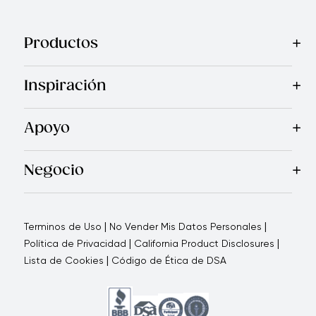
Productos
Mas Vendidos
Cocina
Cuchillos
Vajillas
Electrodomésticos
Inspiración
Recetas
Blog
Royal TV
Revista Royal Prestige
Programa d
Apoyo
Contáctanos
Quienes Somos
Garantía Royal Prestige
P
®
Negocio
Por qué elegirnos
Cómo te apoyamos
Blogs - Oportunid
|
|
Terminos de Uso
No Vender Mis Datos Personales
|
|
Política de Privacidad
California Product Disclosures
|
Lista de Cookies
Código de Ética de DSA