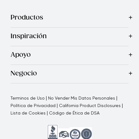
Productos
Mas Vendidos
Cocina
Cuchillos
Vajillas
Electrodomésticos
Inspiración
Recetas
Blog
Royal TV
Revista Royal Prestige
Programa d
Apoyo
Contáctanos
Quienes Somos
Garantía Royal Prestige
P
®
Negocio
Por qué elegirnos
Cómo te apoyamos
Blogs - Oportunid
|
|
Terminos de Uso
No Vender Mis Datos Personales
|
|
Política de Privacidad
California Product Disclosures
|
Lista de Cookies
Código de Ética de DSA