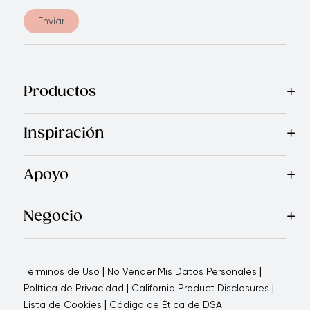
Enviar
Productos
Mas Vendidos
Cocina
Cuchillos
Vajillas
Electrodomésticos
Inspiración
Recetas
Blog
Royal TV
Revista Royal Prestige
Programa d
Apoyo
Contáctanos
Quienes Somos
Garantía Royal Prestige
P
®
Negocio
Por qué elegirnos
Cómo te apoyamos
Blogs - Oportunid
|
|
Terminos de Uso
No Vender Mis Datos Personales
|
|
Política de Privacidad
California Product Disclosures
|
Lista de Cookies
Código de Ética de DSA