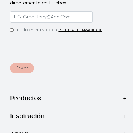
directamente en tu inbox.
HE LEÍDO Y ENTENDIDO LA
POLITICA DE PRIVACIDADE
Enviar
Productos
Mas Vendidos
Cocina
Cuchillos
Vajillas
Electrodomésticos
Inspiración
Recetas
Blog
Royal TV
Revista Royal Prestige
Programa d