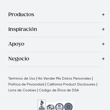
Productos
Mas Vendidos
Cocina
Cuchillos
Vajillas
Electrodomésticos
Inspiración
Recetas
Blog
Royal TV
Revista Royal Prestige
Programa d
Apoyo
Contáctanos
Quienes Somos
Garantía Royal Prestige
P
®
Negocio
Por qué elegirnos
Cómo te apoyamos
Blogs - Oportunid
|
|
Terminos de Uso
No Vender Mis Datos Personales
|
|
Política de Privacidad
California Product Disclosures
|
Lista de Cookies
Código de Ética de DSA