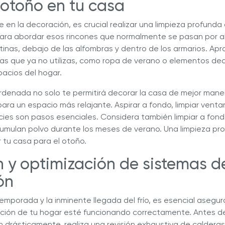
 otoño en tu casa
 en la decoración, es crucial realizar una limpieza profunda 
ara abordar esos rincones que normalmente se pasan por al
tinas, debajo de las alfombras y dentro de los armarios. Ap
s que ya no utilizas, como ropa de verano o elementos de
pacios del hogar.
ordenada no solo te permitirá decorar la casa de mejor mane
ara un espacio más relajante. Aspirar a fondo, limpiar venta
cies son pasos esenciales. Considera también limpiar a fond
cumulan polvo durante los meses de verano. Una limpieza pro
 tu casa para el otoño.
ón y optimización de sistemas d
ión
mporada y la inminente llegada del frío, es esencial asegur
ción de tu hogar esté funcionando correctamente. Antes de
drásticamente, realiza una revisión exhaustiva de calderas, 