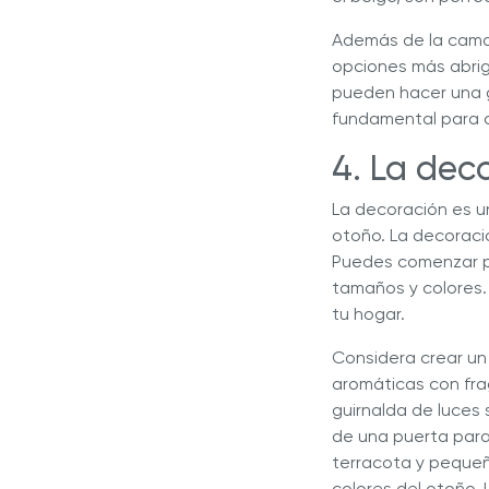
Además de la cama,
opciones más abrig
pueden hacer una g
fundamental para 
4. La dec
La decoración es un
otoño. La decoraci
Puedes comenzar po
tamaños y colores.
tu hogar.
Considera crear un
aromáticas con frag
guirnalda de luces
de una puerta para
terracota y peque
colores del otoño.