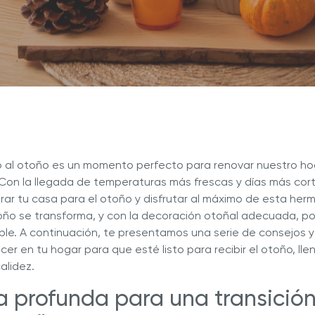
a nuestras deliciosas recetas
Descubre Más con Nuestros 
ué Hy Cite es una empresa
n la venta directa?
a de Cocina Novel™
Royal Prestige
Power Blende
®
o al otoño es un momento perfecto para renovar nuestro ho
 Con la llegada de temperaturas más frescas y días más cort
ar tu casa para el otoño y disfrutar al máximo de esta her
oño se transforma, y con la decoración otoñal adecuada, p
le. A continuación, te presentamos una serie de consejos 
er en tu hogar para que esté listo para recibir el otoño, ll
alidez.
za profunda para una transición