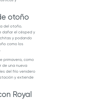
 de otoño
da del otoño.
e dañar el césped y
architas y podando
toño como los
.
de primavera, como
tar de una nueva
s del frío venidero
estación y extiende
con Royal