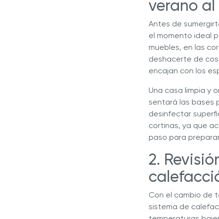
verano al
Antes de sumergirte
el momento ideal p
muebles, en las cor
deshacerte de cosa
encajan con los es
Una casa limpia y 
sentará las bases p
desinfectar superfi
cortinas, ya que a
paso para preparar
2. Revisi
calefacc
Con el cambio de te
sistema de calefac
temperaturas bajen 