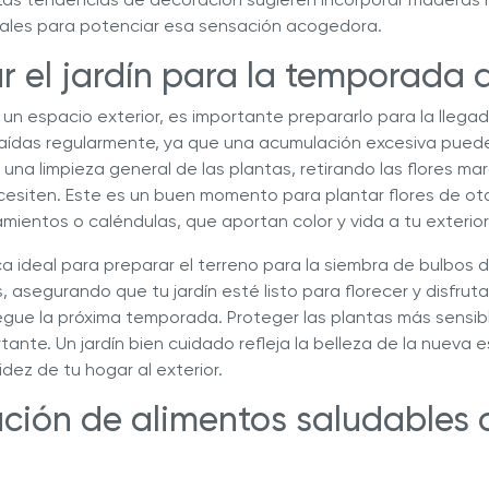
ales para potenciar esa sensación acogedora.
ar el jardín para la temporada
 o un espacio exterior, es importante prepararlo para la llega
aídas regularmente, ya que una acumulación excesiva pued
a una limpieza general de las plantas, retirando las flores m
cesiten. Este es un buen momento para plantar flores de o
mientos o caléndulas, que aportan color y vida a tu exterior
a ideal para preparar el terreno para la siembra de bulbos 
s, asegurando que tu jardín esté listo para florecer y disfru
egue la próxima temporada. Proteger las plantas más sensible
tante. Un jardín bien cuidado refleja la belleza de la nueva 
idez de tu hogar al exterior.
ación de alimentos saludables 