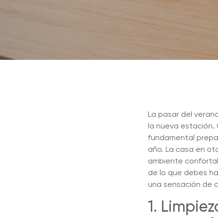
Explor
Revista Royal Prestige
Sistema de Cocina NOVEL™
Sistema de Cocina INNOVE™
¿Por q
Programa de Referidos
líder e
Sistema de Cocina 5 CAPAS
Sistem
Experiencia Royal
Royal Prestige
Deluxe Easy Release
®
Royal Prestige
Juicer
®
La pasar del veran
la nueva estación.
fundamental prepar
año. La casa en ot
ambiente confortab
de lo que debes hac
una sensación de c
1. Limpie