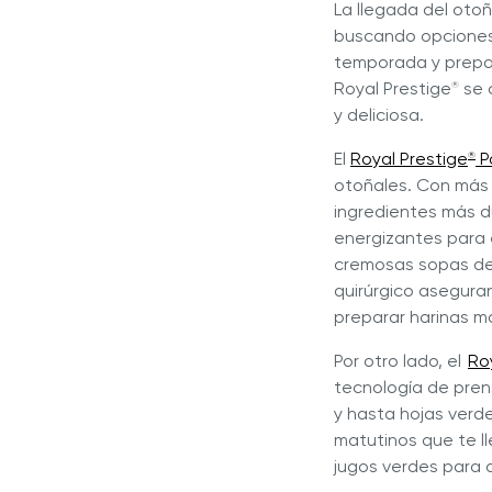
La llegada del oto
buscando opciones 
temporada y prepar
Royal Prestige
se 
®
y deliciosa.
El
Royal Prestige
P
®
otoñales. Con más 
ingredientes más dur
energizantes para 
cremosas sopas de
quirúrgico aseguran
preparar harinas m
Por otro lado, el
Ro
tecnología de prens
y hasta hojas verd
matutinos que te l
jugos verdes para 