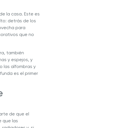
de la casa. Este es
to: detrás de los
rovecha para
corativos que no
ra, también
nas y espejos, y
o las alfombras y
funda es el primer
e
arte de que el
 que las
radiadores y, si