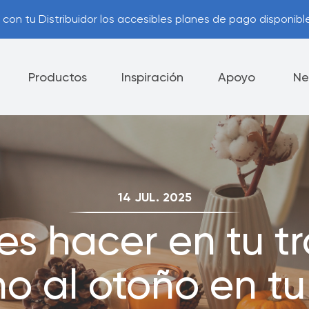
con tu Distribuidor los accesibles planes de pago disponible
Productos
Inspiración
Apoyo
Ne
lectrodomésticos
Cuchillos
Vajilla
14 JUL. 2025
ía Royal Prestige
Consejos Útiles
®
s hacer en tu tr
ca de Devolución
Opciones de Pago
o al otoño en t