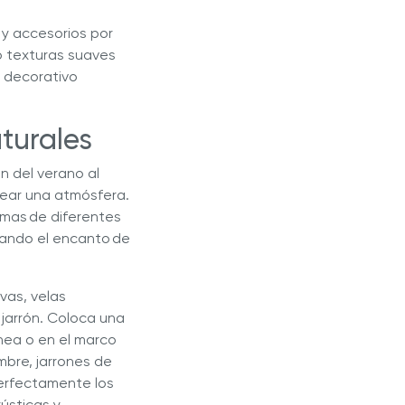
 y accesorios por
o texturas suaves
 decorativo
aturales
n del verano al
rear una atmósfera.
mas de diferentes
zando el encanto de
vas, velas
 jarrón. Coloca una
nea o en el marco
mbre, jarrones de
erfectamente los
ústicas y