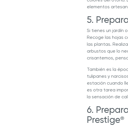
elementos artesan
5. Prepar
Si tienes un jardín
Recoge las hojas c
las plantas. Realiz
arbustos que lo ne
crisantemos, pensa
También es la époc
tulipanes y narciso
estación cuando ll
es otra tarea impor
la sensación de cal
6. Prepar
Prestige
®