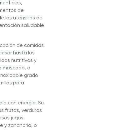
menticios,
imentos de
 los utensilios de
entación saludable
ficación de comidas
cesar hasta los
idos nutritivos y
ez moscada, o
inoxidable grado
millas para
día con energía. Su
s frutas, verduras
esos jugos
e y zanahoria, o