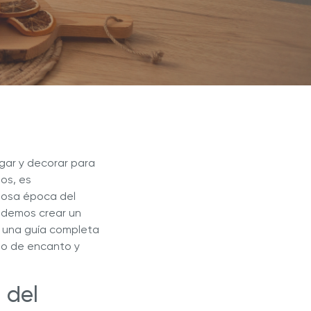
Blogs
r Max
Extractor de Jugos Royal Prestige
®
gar y decorar para
os, es
mosa época del
odemos crear un
y una guía completa
eno de encanto y
 del