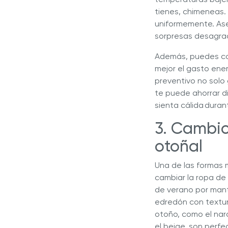
tienes, chimeneas.
uniformemente. Ase
sorpresas desagra
Además, puedes con
mejor el gasto ene
preventivo no solo 
te puede ahorrar di
sienta cálida dura
3. Cambio
otoñal
Una de las formas m
cambiar la ropa de 
de verano por mant
edredón con textura
otoño, como el nar
el beige, son perfe