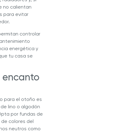
e no calientan
 para evitar
edor.
permitan controlar
mantenimiento
ncia energética y
 que tu casa se
l encanto
lo para el otoño es
 de lino o algodón
Opta por fundas de
 de colores del
tonos neutros como