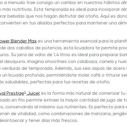
ño a menudo trae consigo un cambio en nuestros hábitos ali
más nutritivas. Esta temporada es ideal para incorporar al
ar bebidas que nos hagan disfrutar del otoño. Aquí es donde
convierten en tus aliados perfectos para mantener una alim
ower Blender Max
es una herramienta esencial para la plani
de dos caballos de potencia, esta licuadora te permite pro
os. Su jarra de vidrio de 1.4 litros es ideal para preparar bat
el desayuno. Imagina smoothies con calabaza, canela y nu
 verduras de temporada. Además, sus seis aspas de acero 
 un licuado profundo, permitiéndote moler café o triturar se
ás saludables, perfectas para tus recetas de otoño.
yal Prestige
Juicer
es la forma más natural de comenzar tu 
®
ado en frío permite extraer la mayor cantidad de jugo de tu
es, conservando al máximo sus nutrientes. Es perfecto para 
lenan de vitalidad, como combinaciones de manzana, jengibr
desintoxicar y tener días más frescos.