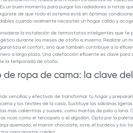
 Es un buen momento para purgar los radiadores si notas qu
gúrate de que todo el sistema esté en óptimas condiciones
dables cuando realmente necesites un hogar cálido y acog
siderar la instalación de termostatos inteligentes que te 
rgético durante los meses de otoño e invierno. Realizar un 
garantiza el confort, sino que también contribuye a la eficie
nero a largo plazo. Una calefacción eficiente es clave para
nte la temporada de otoño.
 de ropa de cama: la clave de
ás sencillas y efectivas de transformar tu hogar y preparar
cama y los textiles de la casa. Sustituye las sábanas ligeras
as más calientitas y suaves, como mantas de pelo o lana. 
s ricas como el terciopelo o el algodón. Opta por la paleta
anja quemado, el marrón chocolate, ocre, el burdeos y los 
ctos para aportar calidez.