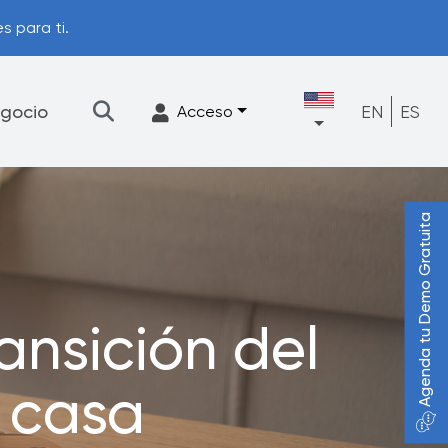
s para ti.
gocio
EN
ES
Acceso
Agenda tu Demo Gratuita
★
Filtración
Accesorios
FrescaFlow Apoyo
ansición del
Programa de actualización
u casa