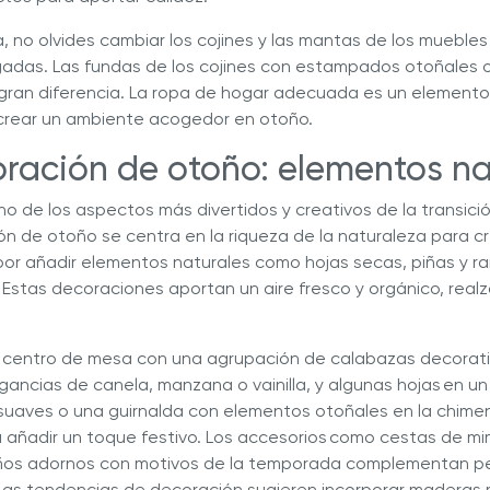
 no olvides cambiar los cojines y las mantas de los muebles
adas. Las fundas de los cojines con estampados otoñales 
ran diferencia. La ropa de hogar adecuada es un elemento
crear un ambiente acogedor en otoño.
oración de otoño: elementos n
o de los aspectos más divertidos y creativos de la transició
ón de otoño se centra en la riqueza de la naturaleza para c
r añadir elementos naturales como hojas secas, piñas y ra
 Estas decoraciones aportan un aire fresco y orgánico, real
 centro de mesa con una agrupación de calabazas decorati
ancias de canela, manzana o vainilla, y algunas hojas en un
 suaves o una guirnalda con elementos otoñales en la chime
 añadir un toque festivo. Los accesorios como cestas de mi
ños adornos con motivos de la temporada complementan p
 Las tendencias de decoración sugieren incorporar maderas r