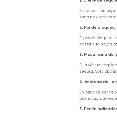
1. Cierre de segu
El mecanismo especi
tapa no está corre
2. Pin de bloqueo
El pin de bloqueo 
hasta que hayas te
3. Mecanismo del 
Si la válvula regul
segura. Solo apaga 
4. Ventana de libe
En caso de ser nece
protección. Si ves 
5. Perilla indicado