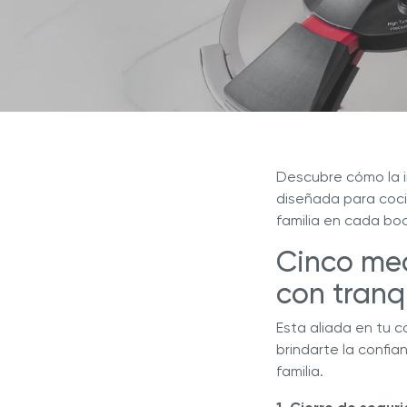
Explor
Revista Royal Prestige
Sistema de Cocina NOVEL™
Sistema de Cocina INNOVE™
¿Por q
Programa de Referidos
líder e
Sistema de Cocina 5 CAPAS
Sistem
Experiencia Royal
Royal Prestige
Deluxe Easy Release
®
Royal Prestige
Juicer
®
Descubre cómo la i
diseñada para coci
familia en cada bo
Cinco me
con tranq
Esta aliada en tu 
brindarte la confi
familia.