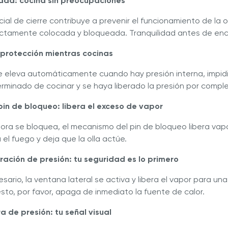
ridad: cocina sin preocupaciones
al de cierre contribuye a prevenir el funcionamiento de la o
ctamente colocada y bloqueada. Tranquilidad antes de enc
: protección mientras cocinas
se eleva automáticamente cuando hay presión interna, impidi
rminado de cocinar y se haya liberado la presión por compl
pin de bloqueo: libera el exceso de vapor
adora se bloquea, el mecanismo del pin de bloqueo libera vap
el fuego y deja que la olla actúe.
ración de presión: tu seguridad es lo primero
sario, la ventana lateral se activa y libera el vapor para un
esto, por favor, apaga de inmediato la fuente de calor.
ra de presión: tu señal visual