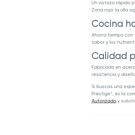
Un vistazo rápido 
Zona roja: la olla s
Cocina ha
Ahorra tiempo con 
sabor y los nutrie
Calidad 
Fabricada en acero 
resistencia y diseñ
Si buscas una experi
Prestige
, es la c
®
Autorizado
y solici