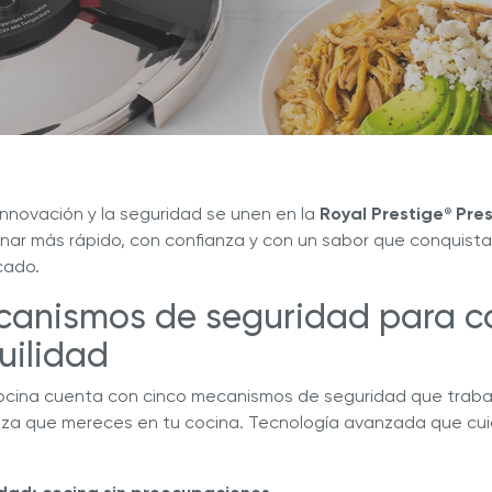
a nuestras deliciosas recetas
Descubre Más con Nuestros 
ué Hy Cite es una empresa
n la venta directa?
a de Cocina Novel™
Royal Prestige
Power Blende
®
nnovación y la seguridad se unen en la
Royal Prestige
Pres
®
nar más rápido, con confianza y con un sabor que conquista 
cado.
canismos de seguridad para c
uilidad
cocina cuenta con cinco mecanismos de seguridad que traba
anza que mereces en tu cocina. Tecnología avanzada que cuid