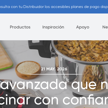
con tu Distribuidor los accesibles planes de pago disponible
Productos
Inspiración
Apoyo
Ne
lectrodomésticos
Cuchillos
Vajilla
21 MAY. 2026
ía Royal Prestige
Consejos Útiles
®
 avanzada que n
ca de Devolución
Opciones de Pago
cinar con confia