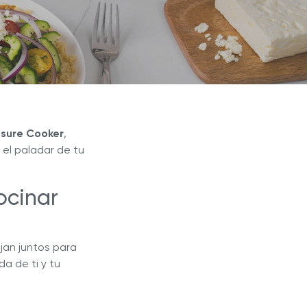
Blogs
r Max
Extractor de Jugos Royal Prestige
®
sure Cooker
,
el paladar de tu
ocinar
jan juntos para
a de ti y tu