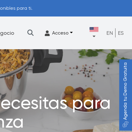
s para ti.
gocio
EN
ES
Acceso
Agenda tu Demo Gratuita
★
Filtración
Accesorios
FrescaFlow Apoyo
ecesitas para
Programa de actualización
nza