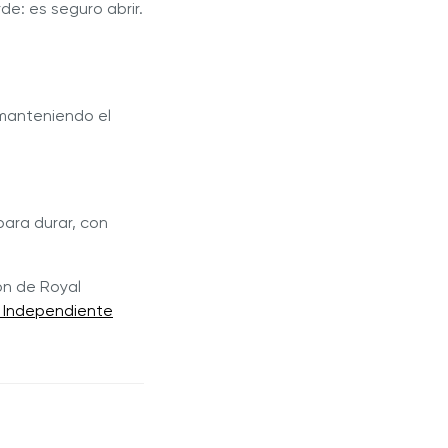
e: es seguro abrir.
 manteniendo el
para durar, con
ión de Royal
r Independiente