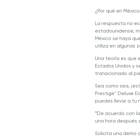
¿Por qué en México
La respuesta no es
estadounidense, mi
México se haya qu
utiliza en algunas 
Una teoría es que 
Estados Unidos y s
transicionado al p
Sea como sea, ¡est
Prestige
Deluxe Ea
®
puedes llevar a tu 
*De acuerdo con la
una hora después d
Solicita una demo 