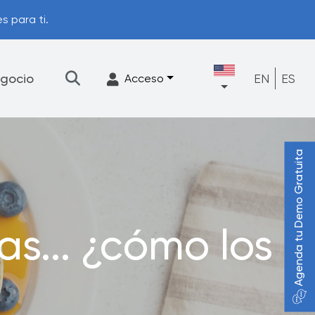
s para ti.
gocio
EN
ES
Acceso
Agenda tu Demo Gratuita
★
Filtración
Accesorios
FrescaFlow Apoyo
s... ¿cómo los
Programa de actualización