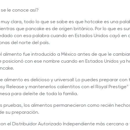
 se le conoce así?
 muy clara, todo lo que se sabe es que hotcake es una pala
entras que pancake es de origen británico. Por lo que es 
edado con esa palabra cuando en Estados Unidos cayó en d
zonas del norte del país.
el alimento fue introducido a México antes de que le cambia
e posicionó con ese nombre cuando en Estados Unidos ya h
ancake.
e alimento es delicioso y universal! Lo puedes preparar con 
sy Release y mantenerlos calientitos con el Royal Prestige
®
mesa para deleite de toda la familia.
s pruebas, los alimentos permanecieron como recién hecho
e su preparación.
con el Distribuidor Autorizado Independiente más cercano a 