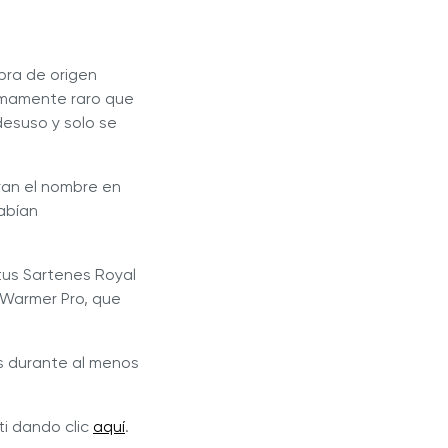
bra de origen
sumamente raro que
esuso y solo se
ran el nombre en
abían
tus Sartenes Royal
Warmer Pro, que
s durante al menos
ti dando clic
aquí
.