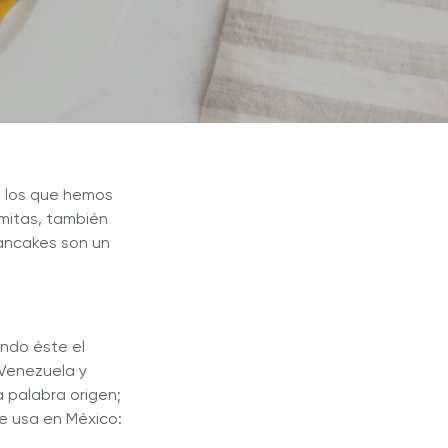
Blogs
r Max
Extractor de Jugos Royal Prestige
®
a los que hemos
mitas, también
pancakes son un
endo éste el
 Venezuela y
 palabra origen;
se usa en México: