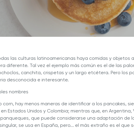
a nuestras deliciosas recetas
Descubre Más con Nuestros 
ué Hy Cite es una empresa
n la venta directa?
a de Cocina Novel™
Royal Prestige
Power Blende
®
das las culturas latinoamericanas haya comidas y objetos 
 diferente. Tal vez el ejemplo más común es el de las palo
hoclos, canchita, crispetas y un largo etcétera. Pero los 
ria desconocida e interesante.
iples nombres
p corn, hay menos maneras de identificar a los pancakes, si
en Estados Unidos y Colombia; mientras que, en Argentina,
n panqueques, que puede considerarse una adaptación de la
ingular, se usa en España, pero... el más extraño es el que 