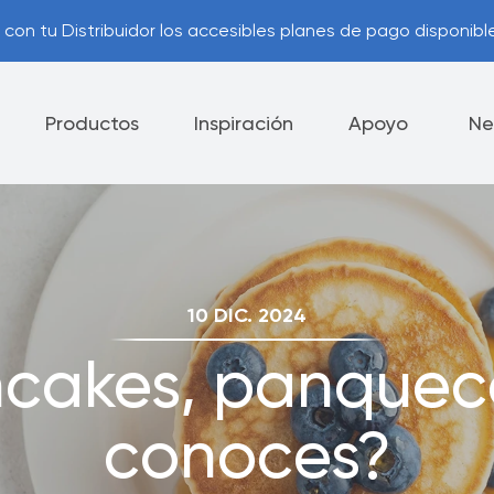
con tu Distribuidor los accesibles planes de pago disponible
Productos
Inspiración
Apoyo
Ne
lectrodomésticos
Cuchillos
Vajilla
10 DIC. 2024
ía Royal Prestige
Consejos Útiles
®
cakes, panqueca
ca de Devolución
Opciones de Pago
conoces?