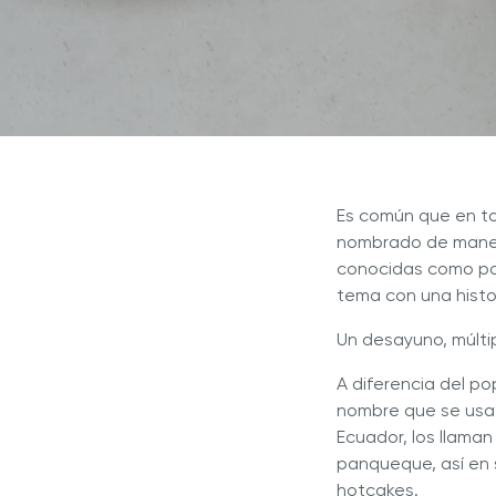
Explor
Revista Royal Prestige
Sistema de Cocina NOVEL™
Sistema de Cocina INNOVE™
¿Por q
Programa de Referidos
líder e
Sistema de Cocina 5 CAPAS
Sistem
Experiencia Royal
Royal Prestige
Deluxe Easy Release
®
Royal Prestige
Juicer
®
Es común que en to
nombrado de manera
conocidas como poc
tema con una histo
Un desayuno, múlt
A diferencia del po
nombre que se usa 
Ecuador, los llama
panqueque, así en s
hotcakes.