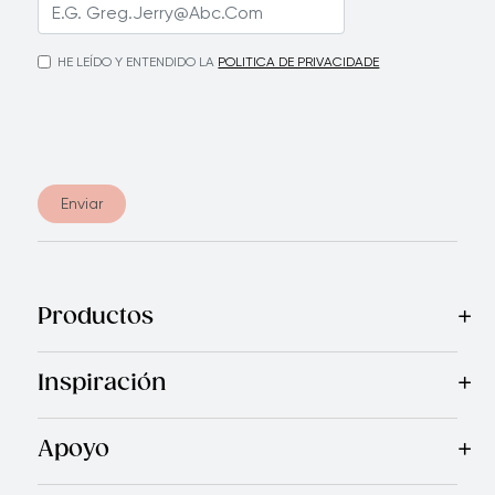
HE LEÍDO Y ENTENDIDO LA
POLITICA DE PRIVACIDADE
Enviar
Productos
Mas Vendidos
Cocina
Cuchillos
Vajillas
Electrodomésticos
Inspiración
Recetas
Blog
Royal TV
Revista Royal Prestige
Programa d
Apoyo
Contáctanos
Quienes Somos
Garantía Royal Prestige
P
®