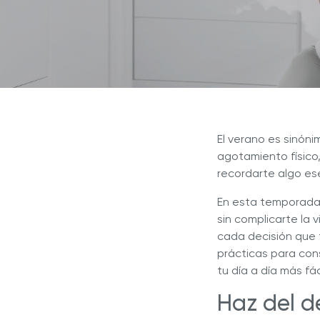
Explor
Revista Royal Prestige
Sistema de Cocina NOVEL™
Sistema de Cocina INNOVE™
¿Por q
Programa de Referidos
líder e
Sistema de Cocina 5 CAPAS
Sistem
Experiencia Royal
Royal Prestige
Deluxe Easy Release
®
Royal Prestige
Juicer
®
El verano es sinóni
agotamiento físico,
recordarte algo ese
En esta temporada,
sin complicarte la 
cada decisión que 
prácticas para con
tu día a día más fác
Haz del d