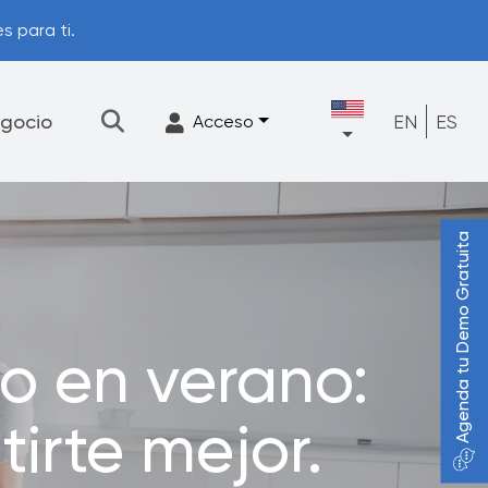
s para ti.
gocio
EN
ES
Acceso
Agenda tu Demo Gratuita
★
Filtración
Accesorios
FrescaFlow Apoyo
o en verano:
Programa de actualización
irte mejor.