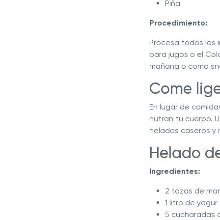
Piña
Procedimiento:
Procesa todos los 
para jugos o el Col
mañana o como sna
Come lige
En lugar de comida
nutran tu cuerpo. U
helados caseros y 
Helado d
Ingredientes:
2 tazas de ma
1 litro de yogur
5 cucharadas d