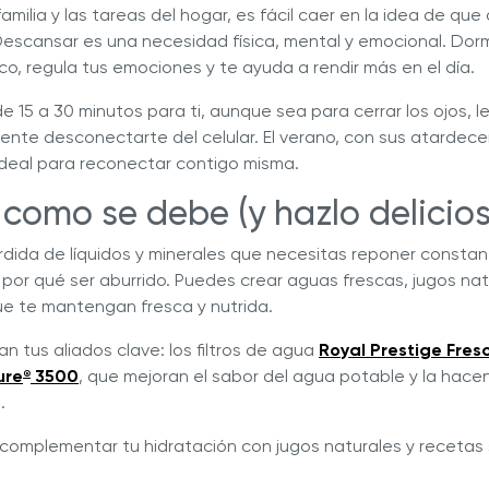
 familia y las tareas del hogar, es fácil caer en la idea de qu
. Descansar es una necesidad física, mental y emocional. Dorm
o, regula tus emociones y te ayuda a rendir más en el día.
 15 a 30 minutos para ti, aunque sea para cerrar los ojos, l
ente desconectarte del celular. El verano, con sus atardece
ideal para reconectar contigo misma.
 como se debe (y hazlo delicio
érdida de líquidos y minerales que necesitas reponer consta
 por qué ser aburrido. Puedes crear aguas frescas, jugos nat
e te mantengan fresca y nutrida.
n tus aliados clave:
los filtros de agua
Royal Prestige Fres
ure
3500
, que mejoran el sabor del agua potable y la hac
®
.
complementar tu hidratación con jugos naturales y recetas 