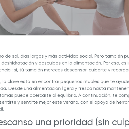
a nuestras deliciosas recetas
Descubre Más con Nuestros 
ué Hy Cite es una empresa
n la venta directa?
a de Cocina Novel™
Royal Prestige
Power Blende
®
mo de sol, días largos y más actividad social. Pero también 
 deshidratación y descuidos en la alimentación. Por eso, es
ncial: sí, tú también mereces descansar, cuidarte y recarga
 la clave está en encontrar pequeños rituales que te ayude
vida. Desde una alimentación ligera y fresca hasta mantener
tomas puede acercarte al equilibrio. A continuación, te com
sentirte y sentirte mejor este verano, con el apoyo de her
il.
escanso una prioridad (sin cul