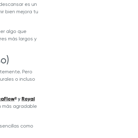
e descansar es un
ir bien mejora tu
eer algo que
res más largos y
so)
ntemente. Pero
urales o incluso
caFlow
y
Royal
®
en más agradable
sencillas como