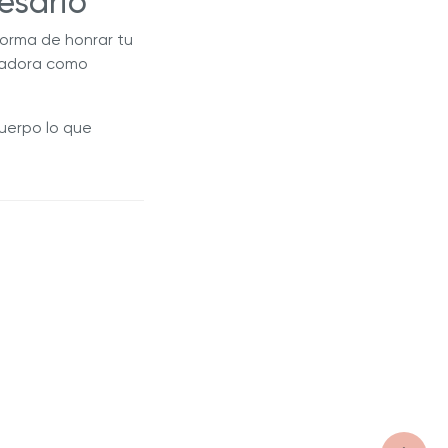
esario
forma de honrar tu
tadora como
uerpo lo que