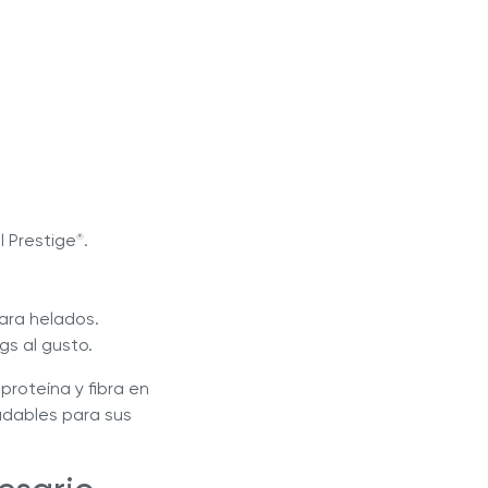
l Prestige
.
®
ara helados.
gs al gusto.
proteína y fibra en
udables para sus