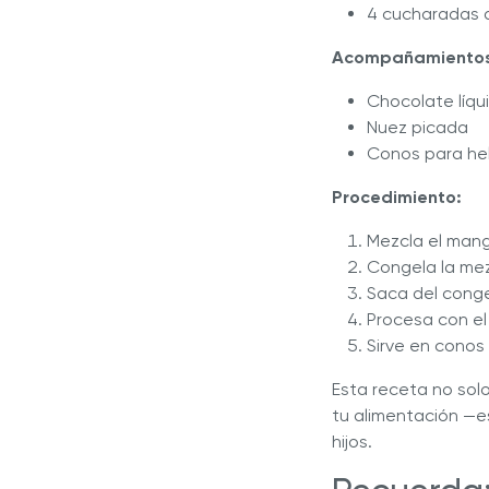
4 cucharadas 
Acompañamientos
Chocolate líqu
Nuez picada
Conos para he
Procedimiento:
Mezcla el mang
Congela la mez
Saca del conge
Procesa con e
Sirve en conos 
Esta receta no solo
tu alimentación —e
hijos.