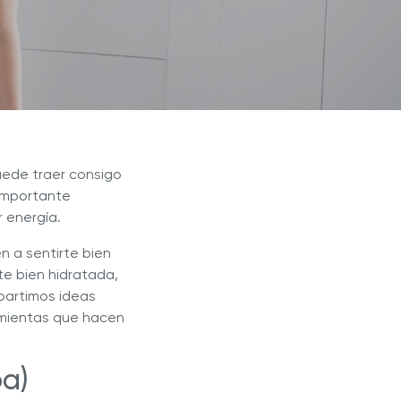
Blogs
r Max
Extractor de Jugos Royal Prestige
®
puede traer consigo
 importante
r energía.
n a sentirte bien
te bien hidratada,
partimos ideas
ramientas que hacen
pa)