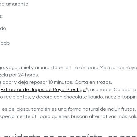
de amaranto
:
ido
lado
o, yogur, miel y amaranto en un Tazón para Mezclar de Roya
cla por 24 horas.
lador y deja reposar 10 minutos. Corta en trozos.
l
Extractor de Jugos de Royal Prestige
, usando el Colador p
®
o recipientes, y decora con chocolate líquido, nuez o toppin
 es deliciosa, también es una forma natural de incluir frutas, 
specialmente útil para quienes buscan alternativas más sal