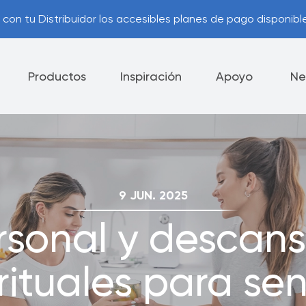
con tu Distribuidor los accesibles planes de pago disponible
Productos
Inspiración
Apoyo
Ne
lectrodomésticos
Cuchillos
Vajilla
9 JUN. 2025
ía Royal Prestige
Consejos Útiles
®
sonal y descans
ca de Devolución
Opciones de Pago
ituales para sent