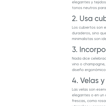
elegantes y tejido
tonos neutros para 
2. Usa cu
Los cubiertos son e
duraderos, sino qu
minimalistas son id
3. Incorp
Nada dice celebrac
vino o champagne, 
diseño ergonómico 
4. Velas 
Las velas son esenc
elegantes o en un 
frescas, como rosas