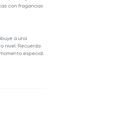
icas con fragancias
ibuye a una
ro nivel. Recuerda
e momento especial.