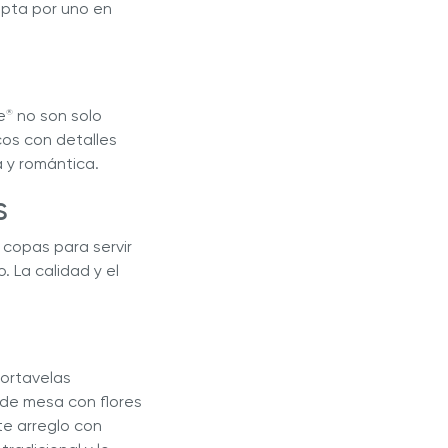
Opta por uno en
e
no son solo
®
cos con detalles
a y romántica.
es
copas para servir
 La calidad y el
portavelas
de mesa con flores
te arreglo con