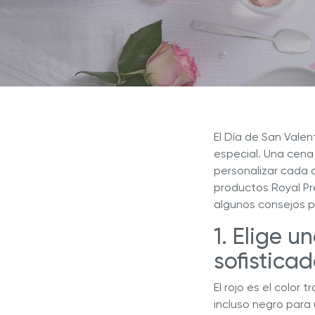
Explor
Revista Royal Prestige
Sistema de Cocina NOVEL™
Sistema de Cocina INNOVE™
¿Por q
Programa de Referidos
líder e
Sistema de Cocina 5 CAPAS
Sistem
Experiencia Royal
Royal Prestige
Deluxe Easy Release
®
Royal Prestige
Juicer
®
El Día de San Vale
especial. Una cena
personalizar cada d
productos Royal Pr
algunos consejos p
1. Elige 
sofistica
El rojo es el color
incluso negro para 