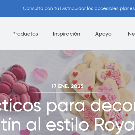
con tu Distribuidor los accesibles planes de pago disponible
Productos
Inspiración
Apoyo
Ne
lectrodomésticos
Cuchillos
Vajilla
17 ENE. 2025
ía Royal Prestige
Consejos Útiles
®
ticos para deco
ca de Devolución
Opciones de Pago
ín al estilo Roya