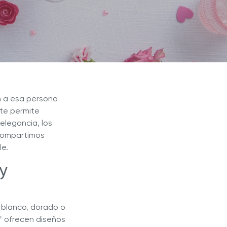
Blogs
r Max
Extractor de Jugos Royal Prestige
®
n a esa persona
 te permite
elegancia, los
 compartimos
le.
y
o blanco, dorado o
ofrecen diseños
®