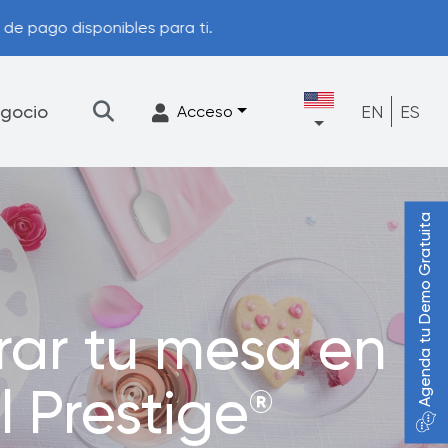
s para ti.
gocio
EN
ES
Acceso
Agenda tu Demo Gratuita
★
Filtración
Accesorios
FrescaFlow Apoyo
rar tu mesa en
Programa de actualización
l Prestige
®