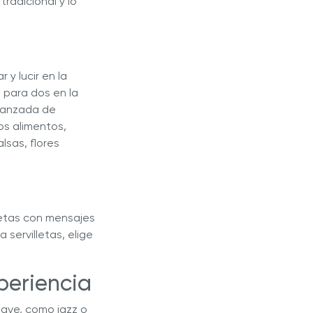
tradicional y lo
y lucir en la
 para dos en la
avanzada de
os alimentos,
lsas, flores
jetas con mensajes
 servilletas, elige
xperiencia
uave, como jazz o