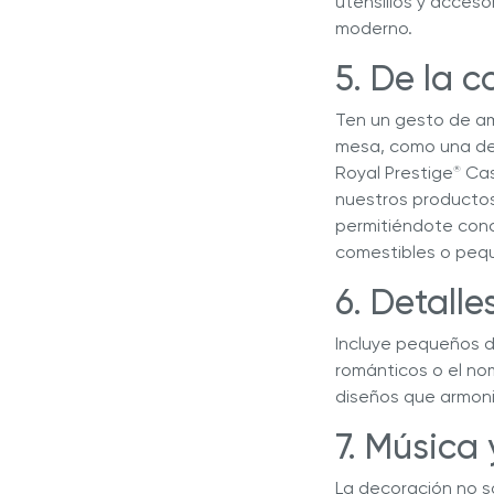
utensilios y accesor
moderno.
5. De la 
Ten un gesto de amo
mesa, como una del
Royal Prestige
Cas
®
nuestros productos
permitiéndote conc
comestibles o pequ
6. Detall
Incluye pequeños d
románticos o el nomb
diseños que armonic
7. Música
La decoración no so