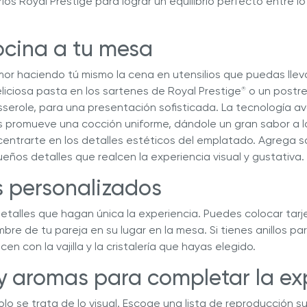
ios Royal Prestige para lograr un equilibrio perfecto entre lo 
cocina a tu mesa
r haciendo tú mismo la cena en utensilios que puedas llevar 
iciosa pasta en los sartenes de Royal Prestige
o un postre
®
serole, para una presentación sofisticada. La tecnología 
 promueve una cocción uniforme, dándole un gran sabor a l
entrarte en los detalles estéticos del emplatado. Agrega sa
eños detalles que realcen la experiencia visual y gustativa.
es personalizados
etalles que hagan única la experiencia. Puedes colocar tar
re de tu pareja en su lugar en la mesa. Si tienes anillos para
en con la vajilla y la cristalería que hayas elegido.
 y aromas para completar la e
lo se trata de lo visual. Escoge una lista de reproducción s