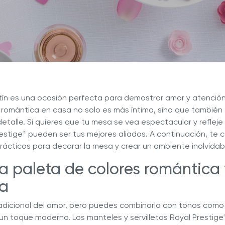
a nuestras deliciosas recetas
Descubre Más con Nuestros 
ué Hy Cite es una empresa
n la venta directa?
a de Cocina Novel™
Royal Prestige
Power Blende
®
ntín es una ocasión perfecta para demostrar amor y atenció
 romántica en casa no solo es más íntima, sino que también
etalle. Si quieres que tu mesa se vea espectacular y refleje 
estige
pueden ser tus mejores aliados. A continuación, te
®
rácticos para decorar la mesa y crear un ambiente inolvidab
una paleta de colores romántica 
da
 tradicional del amor, pero puedes combinarlo con tonos com
un toque moderno. Los manteles y servilletas Royal Prestige