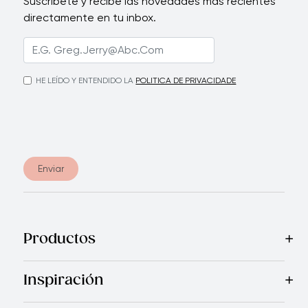
Suscríbete y recibe las novedades más recientes
directamente en tu inbox.
HE LEÍDO Y ENTENDIDO LA
POLITICA DE PRIVACIDADE
Enviar
Productos
Mas Vendidos
Cocina
Cuchillos
Vajillas
Electrodomésticos
Inspiración
Recetas
Blog
Royal TV
Revista Royal Prestige
Programa d