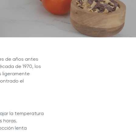
Blogs
r Max
Extractor de Jugos Royal Prestige
®
les de años antes
década de 1970, los
s ligeramente
ontrado el
bajar la temperatura
s horas.
occión lenta