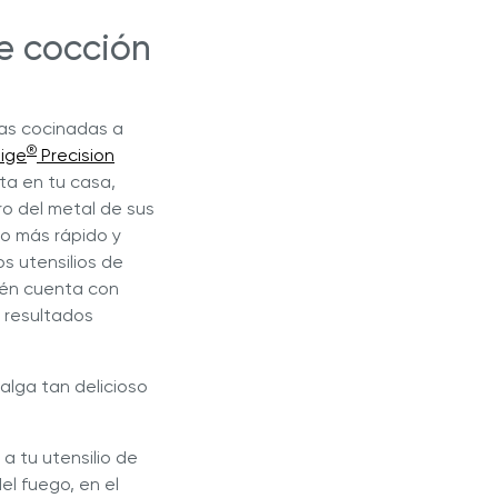
e cocción
sas cocinadas a
®
tige
Precision
ta en tu casa,
ro del metal de sus
to más rápido y
os utensilios de
bién cuenta con
e resultados
alga tan delicioso
 a tu utensilio de
el fuego, en el