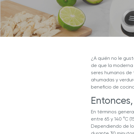
Explor
Revista Royal Prestige
Sistema de Cocina NOVEL™
Sistema de Cocina INNOVE™
¿Por q
Programa de Referidos
líder e
Sistema de Cocina 5 CAPAS
Sistem
Experiencia Royal
Royal Prestige
Deluxe Easy Release
®
Royal Prestige
Juicer
®
¿A quién no le gust
de que la moderna o
seres humanos de 
ahumadas y verdur
beneficio de cocina
Entonces,
En términos general
entre 65 y 140 °C (
Dependiendo de los
durante 30 minutos