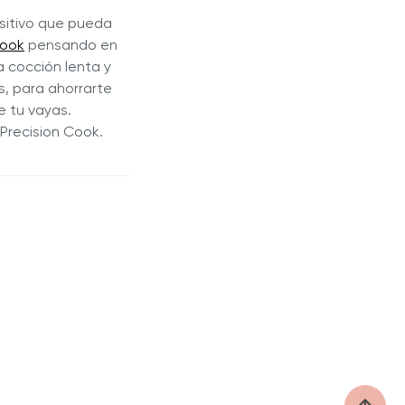
ositivo que pueda
Cook
pensando en
a cocción lenta y
, para ahorrarte
e tu vayas.
Precision Cook.