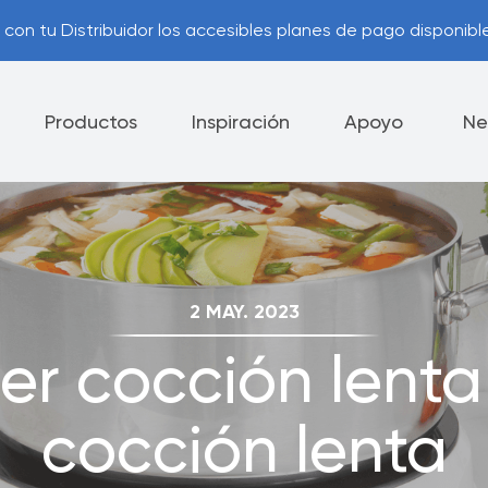
con tu Distribuidor los accesibles planes de pago disponible
Productos
Inspiración
Apoyo
Ne
lectrodomésticos
Cuchillos
Vajilla
2 MAY. 2023
ía Royal Prestige
Consejos Útiles
®
 cocción lenta 
ca de Devolución
Opciones de Pago
cocción lenta