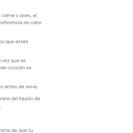
 carne o aves, el
nsferencia de calor
tos que estés
a vez que se
o de cocción se
 antes de servir.
rla del líquido de
.
rarte de que tu