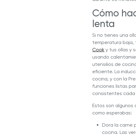
Cómo hace
lenta
Si no tienes una ol
temperatura baja, 
Cook
y tus ollas y 
usando calentamien
utensilios de cocin
eficiente. La induc
cocina, y con la P
funciones listas pa
consistentes cada 
Estos son algunos 
como esperabas:
Dora la carne p
cocina. Las ve