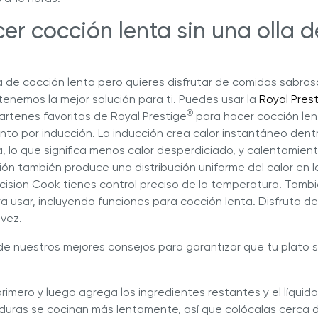
r cocción lenta sin una olla d
la de cocción lenta pero quieres disfrutar de comidas sabro
tenemos la mejor solución para ti. Puedes usar la
Royal Pres
®
sartenes favoritas de Royal Prestige
para hacer cocción len
to por inducción. La inducción crea calor instantáneo dent
a, lo que significa menos calor desperdiciado, y calentamien
ción también produce una distribución uniforme del calor en l
recision Cook tienes control preciso de la temperatura. Tam
ra usar, incluyendo funciones para cocción lenta. Disfruta d
vez.
de nuestros mejores consejos para garantizar que tu plato s
rimero y luego agrega los ingredientes restantes y el líquido
rduras se cocinan más lentamente, así que colócalas cerca d