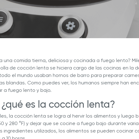
a nuestras deliciosas recetas
Descubre Más con Nuestros 
ué Hy Cite es una empresa
n la venta directa?
a de Cocina Novel™
Royal Prestige
Power Blende
®
a una comida tierna, deliciosa y cocinada a fuego lento? Mi
lla de cocción lenta se hiciera cargo de las cocinas en la 
todo el mundo usaban hornos de barro para preparar carne
as blandas. Como puedes ver, los humanos siempre han enc
r a fuego lento y bajo.
 ¿qué es la cocción lenta?
es, la cocción lenta se logra al hervir los alimentos y luego 
150 y 280 °F) y dejar que se cocine a fuego bajo durante varia
 ingredientes utilizados, los alimentos se pueden cocinar c
 a 10 horas.