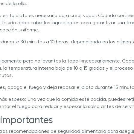
s de la olla.
do en tu plato es necesario para crear vapor. Cuando cocines
 líquido debe cubrir los ingredientes para garantizar una tra
 cocción uniforme.
 durante 30 minutos a 10 horas, dependiendo en los alimen
dicamente pero no levantes la tapa innecesariamente. Cad
a, la temperatura interna baja de 10 a 15 grados y el proces
nutos.
s, apaga el fuego y deja reposar el plato durante 15 minutos
más espeso: Una vez que la comida esté cocida, puedes retira
tar el fuego para reducir y espesar la salsa antes de servir
 importantes
tras recomendaciones de seguridad alimentaria para asegu