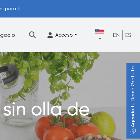
s para ti.
gocio
EN
ES
Acceso
Agenda tu Demo Gratuita
★
Filtración
Accesorios
FrescaFlow Apoyo
sin olla de
Programa de actualización