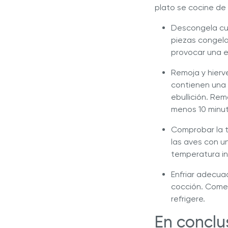
plato se cocine de
Descongela cua
piezas congela
provocar una e
Remoja y hierve 
contienen una 
ebullición. Rem
menos 10 minuto
Comprobar la t
las aves con 
temperatura in
Enfriar adecua
cocción. Come 
refrigere.
En conclu