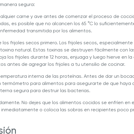
 manera segura:
lquier carne y ave antes de comenzar el proceso de cocción.
das, es posible que no alcancen los 65 °C lo suficientement
nfermedad transmitida por los alimentos.
los frijoles secos primero. Los frijoles secos, especialmente lo
toxina natural. Estas toxinas se destruyen fácilmente con l
oja los frijoles durante 12 horas, enjuaga y luego hierve en la
s antes de agregar los frijoles a tu utensilio de cocinar.
emperatura interna de las proteínas. Antes de dar un bocado
un termómetro para alimentos para asegurarte de que haya
terna segura para destruir las bacterias.
damente. No dejes que los alimentos cocidos se enfríen en e
inmediatamente o coloca las sobras en recipientes poco p
sión