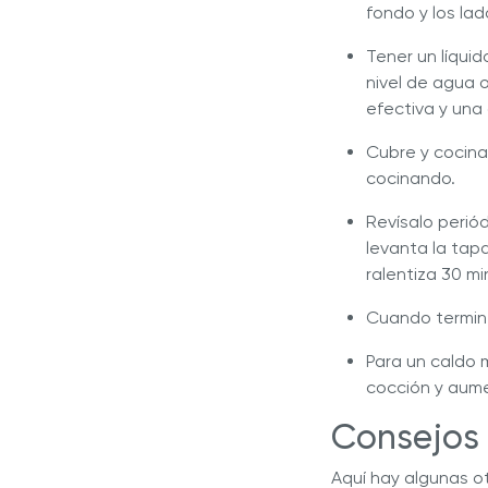
fondo y los lado
Tener un líqui
nivel de agua o
efectiva y una
Cubre y cocina
cocinando.
Revísalo perió
levanta la tap
ralentiza 30 mi
Cuando termine
Para un caldo 
cocción y aumen
Consejos
Aquí hay algunas o