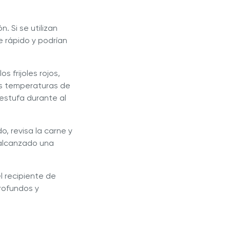
 Si se utilizan
e rápido y podrían
s frijoles rojos,
as temperaturas de
 estufa durante al
, revisa la carne y
 alcanzado una
l recipiente de
rofundos y