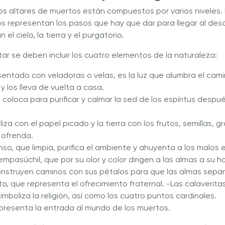
os altares de muertos están compuestos por varios niveles. 
os representan los pasos que hay que dar para llegar al des
el cielo, la tierra y el purgatorio.
ltar se deben incluir los cuatro elementos de la naturaleza:
esentado con veladoras o velas, es la luz que alumbra el cam
y los lleva de vuelta a casa.
 coloca para purificar y calmar la sed de los espíritus despu
oliza con el papel picado y la tierra con los frutos, semillas,
 ofrenda.
enso, que limpia, purifica el ambiente y ahuyenta a los malos e
empasúchil, que por su olor y color dirigen a las almas a su 
nstruyen caminos con sus pétalos para que las almas sepan 
o, que representa el ofrecimiento fraternal. -Las calaverita
imboliza la religión, así como los cuatro puntos cardinales.
presenta la entrada al mundo de los muertos.