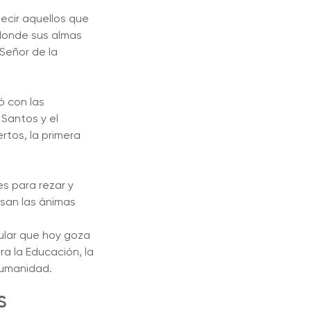
decir aquellos que
, donde sus almas
(Señor de la
ó con las
 Santos y el
rtos, la primera
s para rezar y
esan las ánimas
pular que hoy goza
a la Educación, la
 Humanidad.
s