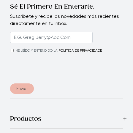
Sé El Primero En Enterarte.
Suscríbete y recibe las novedades más recientes
directamente en tu inbox.
HE LEÍDO Y ENTENDIDO LA
POLITICA DE PRIVACIDADE
Enviar
Productos
Mas Vendidos
Cocina
Electrodomésticos
Cubiertos
Cuchi