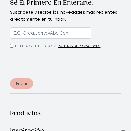
Sé El Primero En Enterarte.
Suscríbete y recibe las novedades más recientes
directamente en tu inbox.
HE LEÍDO Y ENTENDIDO LA
POLITICA DE PRIVACIDADE
Enviar
Productos
Mas Vendidos
Cocina
Electrodomésticos
Cubiertos
Cuchi
Inspiración